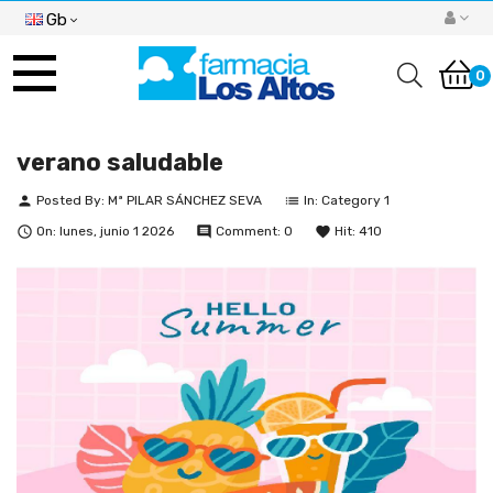
Gb
Toggle
navigation
0
verano saludable
Posted By:
Mª PILAR SÁNCHEZ SEVA
In:
Category 1
person
list
On:
lunes,
junio
1
2026
Comment:
0
Hit:
410

comment
favorite