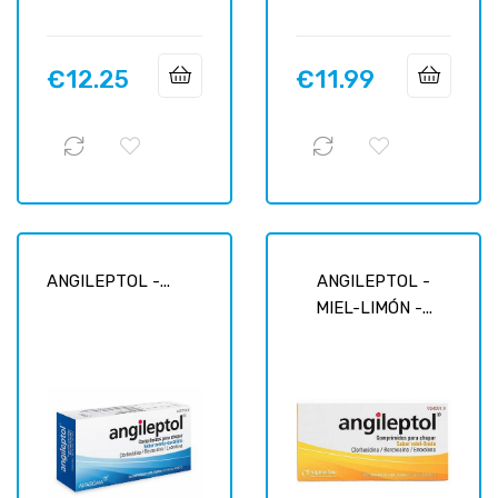
€12.25
€11.99
Price
Price
ANGILEPTOL -...
ANGILEPTOL -
MIEL-LIMÓN -...