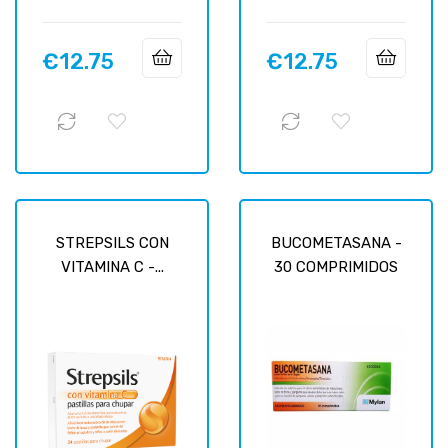
€12.75
€12.75
Price
Price
STREPSILS CON
BUCOMETASANA -
VITAMINA C -...
30 COMPRIMIDOS