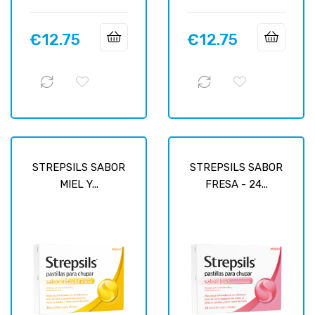
€12.75
€12.75
Price
Price
STREPSILS SABOR
STREPSILS SABOR
MIEL Y...
FRESA - 24...