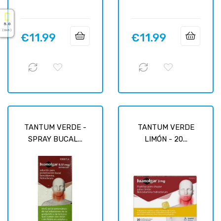
5.0
( On 5 )
€11.99
€11.99
Price
Price
TANTUM VERDE -
TANTUM VERDE
SPRAY BUCAL...
LIMÓN - 20...