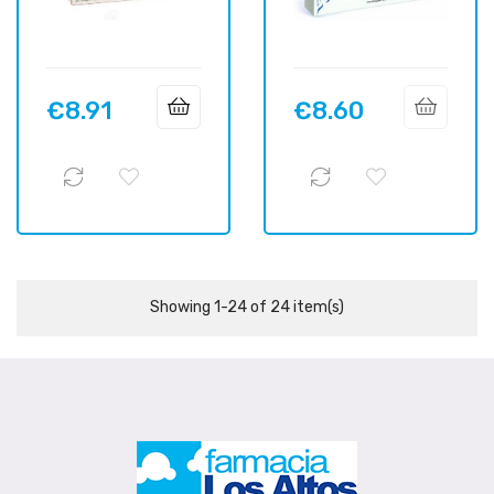
€8.91
€8.60
Price
Price
Showing 1-24 of 24 item(s)