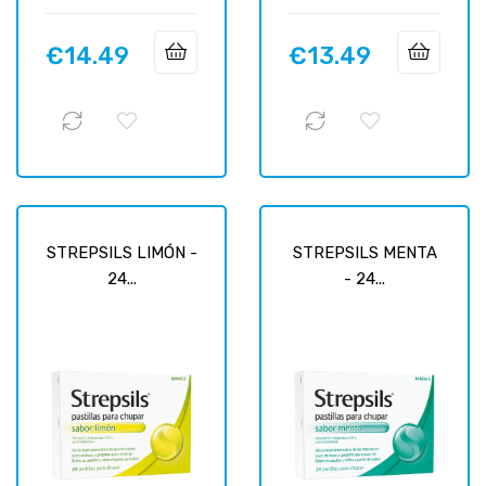
€14.49
€13.49
Price
Price
STREPSILS LIMÓN -
STREPSILS MENTA
24...
- 24...