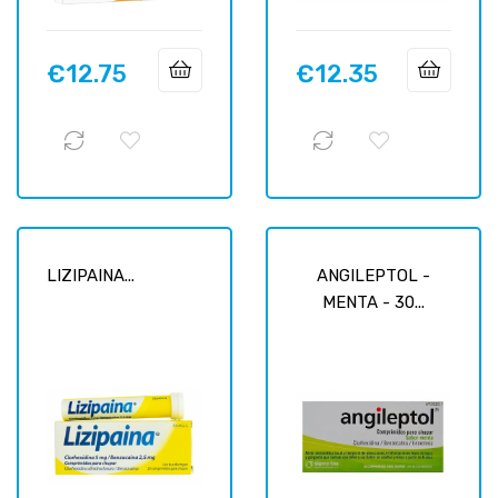
€12.75
€12.35
Price
Price
LIZIPAINA...
ANGILEPTOL -
MENTA - 30...