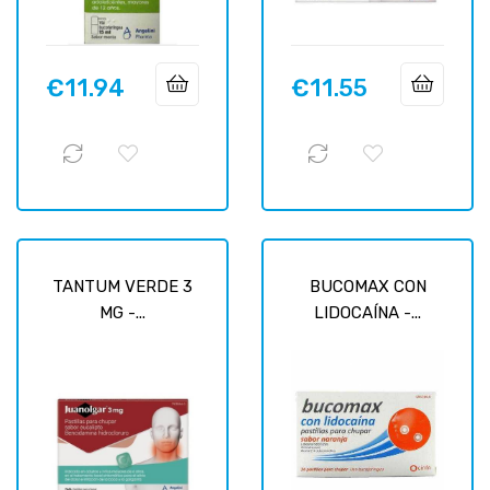
€11.94
€11.55
Price
Price
TANTUM VERDE 3
BUCOMAX CON
MG -...
LIDOCAÍNA -...