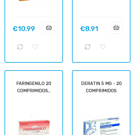
€10.99
€8.91
Price
Price
FARINGENILO 20
DERATIN 5 MG - 20
COMPRIMIDOS...
COMPRIMIDOS