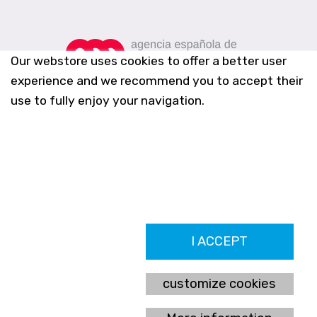
Our webstore uses cookies to offer a better user
experience and we recommend you to accept their
use to fully enjoy your navigation.
Farmacia Los Altos nº756
I ACCEPT
Ldo. Alfredo Aparicio Grau 22555408K
N. Col. Colegio Oficial de Farmacéuticos de Alicante 4327
Nº de autorización A-790-F
customize cookies
C/ Moncayo, 97 (Vistalmar) Urb. Los Altos
03185 Torrevieja, Alicante (España)