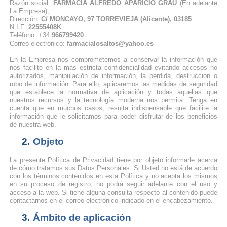
Razón social:
FARMACIA ALFREDO APARICIO GRAU
(En adelante
La Empresa),
Dirección:
C/ MONCAYO, 97 TORREVIEJA (Alicante), 03185
N.I.F:
22555408K
Teléfono: +34
966799420
Correo electrónico:
farmacialosaltos@yahoo.es
En la Empresa nos comprometemos a conservar la información que
nos facilite en la más estricta confidencialidad evitando accesos no
autorizados, manipulación de información, la pérdida, destrucción o
robo de información. Para ello, aplicaremos las medidas de seguridad
que establece la normativa de aplicación y todas aquellas que
nuestros recursos y la tecnología moderna nos permita. Tenga en
cuenta que en muchos casos, resulta indispensable que facilite la
información que le solicitamos para poder disfrutar de los beneficios
de nuestra web.
2.
Objeto
La presente Política de Privacidad tiene por objeto informarle acerca
de cómo tratamos sus Datos Personales. Si Usted no está de acuerdo
con los términos contenidos en esta Política y no acepta los mismos
en su proceso de registro, no podrá seguir adelante con el uso y
acceso a la web. Si tiene alguna consulta respecto al contenido puede
contactarnos en el correo electrónico indicado en el encabezamiento.
3.
Ámbito de aplicación