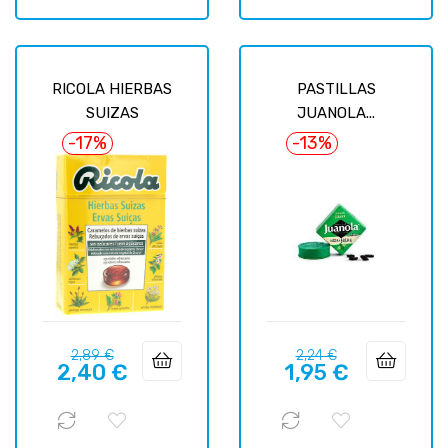
RICOLA HIERBAS
PASTILLAS
SUIZAS
JUANOLA...
-17%
-13%
Precio
Precio
Precio
Precio
2,89 €
2,24 €
2,40 €
1,95 €
regular
regular