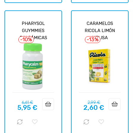
PHARYSOL
CARAMELOS
GUYMMIES
RICOLA LIMÓN
BALSÁMICAS
MELISA
-10%
-13%
Precio
Precio
Precio
Precio
6,61 €
2,99 €
5,95 €
2,60 €
regular
regular