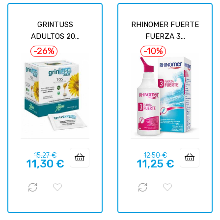
GRINTUSS
RHINOMER FUERTE
ADULTOS 20...
FUERZA 3...
-26%
-10%
Precio
Precio
Precio
Precio
15,27 €
12,50 €
11,30 €
11,25 €
regular
regular