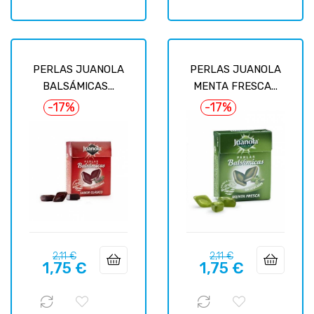
PERLAS JUANOLA
PERLAS JUANOLA
BALSÁMICAS...
MENTA FRESCA...
-17%
-17%
Precio
Precio
Precio
Precio
2,11 €
2,11 €
1,75 €
1,75 €
regular
regular