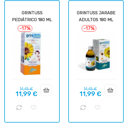
GRINTUSS
GRINTUSS JARABE
PEDIÁTRICO 180 ML
ADULTOS 180 ML
-17%
-17%
Precio
Precio
Precio
Precio
14,45 €
14,45 €
11,99 €
11,99 €
regular
regular