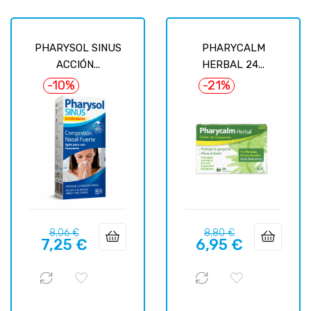
PHARYSOL SINUS
PHARYCALM
ACCIÓN...
HERBAL 24...
-10%
-21%
Precio
Precio
Precio
Precio
8,06 €
8,80 €
7,25 €
6,95 €
regular
regular