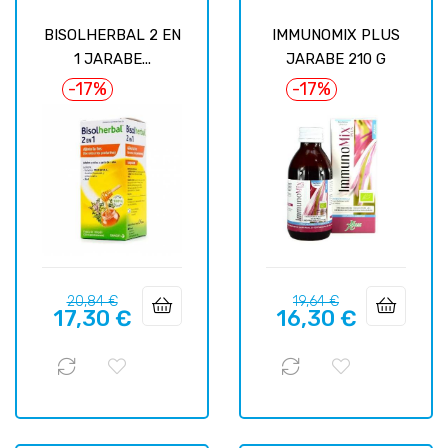
BISOLHERBAL 2 EN
IMMUNOMIX PLUS
1 JARABE...
JARABE 210 G
-17%
-17%
Precio
Precio
Precio
Precio
20,84 €
19,64 €
17,30 €
16,30 €
regular
regular