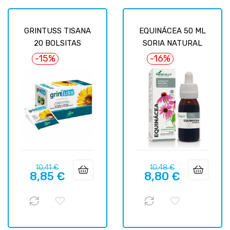
GRINTUSS TISANA
EQUINÁCEA 50 ML
20 BOLSITAS
SORIA NATURAL
-15%
-16%
Precio
Precio
Precio
Precio
10,41 €
10,48 €
8,85 €
8,80 €
regular
regular