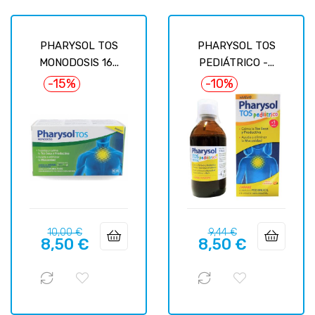
PHARYSOL TOS
PHARYSOL TOS
MONODOSIS 16...
PEDIÁTRICO -...
-15%
-10%
Precio
Precio
Precio
Precio
10,00 €
9,44 €
8,50 €
8,50 €
regular
regular