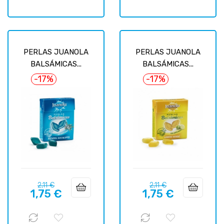
PERLAS JUANOLA
PERLAS JUANOLA
BALSÁMICAS...
BALSÁMICAS...
-17%
-17%
Precio
Precio
Precio
Precio
2,11 €
2,11 €
1,75 €
1,75 €
regular
regular