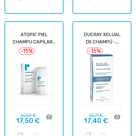
ATOPIC PIEL
DUCRAY KELUAL
CHAMPU CAPILAR...
DS CHAMPÚ -...
-15%
-16%
Precio
Precio
Precio
Precio
20,59 €
20,71 €
17,50 €
17,40 €
regular
regular