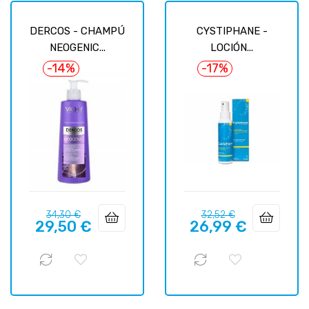
DERCOS - CHAMPÚ
CYSTIPHANE -
NEOGENIC...
LOCIÓN...
-14%
-17%
Precio
Precio
Precio
Precio
34,30 €
32,52 €
29,50 €
26,99 €
regular
regular