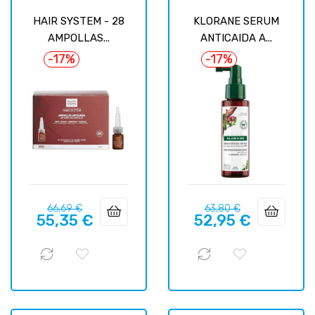
HAIR SYSTEM - 28
KLORANE SERUM
AMPOLLAS...
ANTICAIDA A...
-17%
-17%
Precio
Precio
Precio
Precio
66,69 €
63,80 €
55,35 €
52,95 €
regular
regular