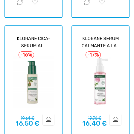
KLORANE CICA-
KLORANE SERUM
SERUM AL...
CALMANTE A LA...
-16%
-17%
Precio
Precio
Precio
Precio
19,64 €
19,76 €
16,50 €
16,40 €
regular
regular