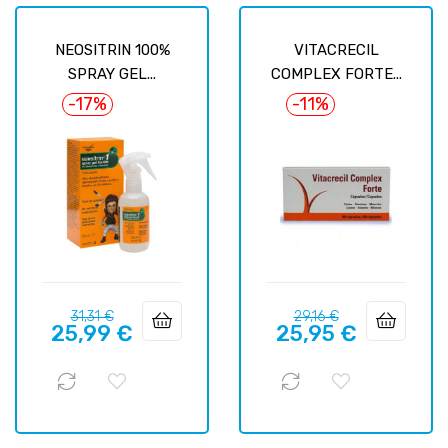
NEOSITRIN 100%
VITACRECIL
SPRAY GEL...
COMPLEX FORTE...
-17%
-11%
Precio
Precio
Precio
Precio
31,31 €
29,16 €
25,99 €
25,95 €
regular
regular