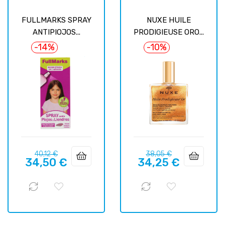
FULLMARKS SPRAY
NUXE HUILE
ANTIPIOJOS...
PRODIGIEUSE ORO...
-14%
-10%
Precio
Precio
Precio
Precio
40,12 €
38,05 €
34,50 €
34,25 €
regular
regular