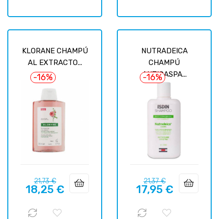
KLORANE CHAMPÚ
NUTRADEICA
AL EXTRACTO...
CHAMPÚ
ANTICASPA...
-16%
-16%
Precio
Precio
Precio
Precio
21,73 €
21,37 €
18,25 €
17,95 €
regular
regular