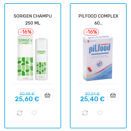
SORIGEN CHAMPU
PILFOOD COMPLEX
250 ML
60...
-16%
-16%
Precio
Precio
Precio
Precio
30,48 €
30,24 €
25,60 €
25,40 €
regular
regular