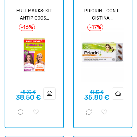
FULLMARKS: KIT
PRIORIN - CON L-
ANTIPIOJOS...
CISTINA,...
-16%
-17%
Precio
Precio
Precio
Precio
45,83 €
43,13 €
38,50 €
35,80 €
regular
regular