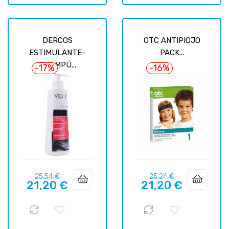
DERCOS
OTC ANTIPIOJO
ESTIMULANTE-
PACK...
CHAMPÚ...
-17%
-16%
Precio
Precio
Precio
Precio
25,54 €
25,24 €
21,20 €
21,20 €
regular
regular