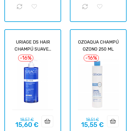
URIAGE DS HAIR
OZOAQUA CHAMPÚ
CHAMPÚ SUAVE...
OZONO 250 ML
-16%
-16%
Precio
Precio
Precio
Precio
18,57 €
18,51 €
15,60 €
15,55 €
regular
regular