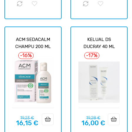
ACM SEDACALM
KELUAL DS
CHAMPU 200 ML
DUCRAY 40 ML
-16%
-17%
Precio
Precio
Precio
Precio
19,23 €
19,28 €
16,15 €
16,00 €
regular
regular