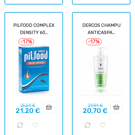
PILFOOD COMPLEX
DERCOS CHAMPU
DENSITY 60...
ANTICASPA...
-17%
-17%
Precio
Precio
Precio
Precio
25,54 €
24,94 €
21,20 €
20,70 €
regular
regular