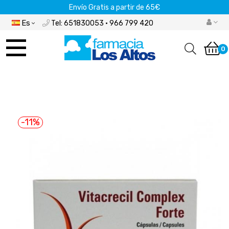
Envío Gratis a partir de 65€
Es
Tel: 651830053 · 966 799 420
Navegación
de
0
palanca
-11%