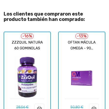
Los clientes que compraron este
producto también han comprado:
-16%
-13%
ZZZQUIL NATURA
OFTAN MÁCULA
60 GOMINOLAS
OMEGA - 90...
Precio
Precio
Precio
Precio
28,56 €
50,80 €