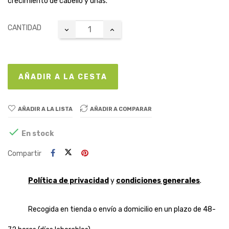
crecimiento de cabello y uñas.
CANTIDAD
AÑADIR A LA CESTA
AÑADIR A LA LISTA
AÑADIR A COMPARAR

En stock
Compartir
Política de privacidad
y
condiciones generales
.
Recogida en tienda o envío a domicilio en un plazo de 48-