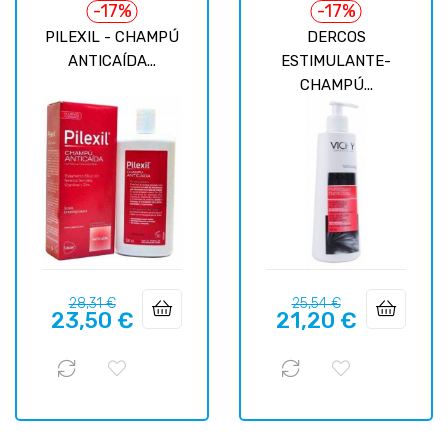
-17%
-17%
PILEXIL - CHAMPÚ
DERCOS
ANTICAÍDA...
ESTIMULANTE-
CHAMPÚ...
Precio
Precio
Precio
Precio
28,31 €
25,54 €
23,50 €
21,20 €
regular
regular