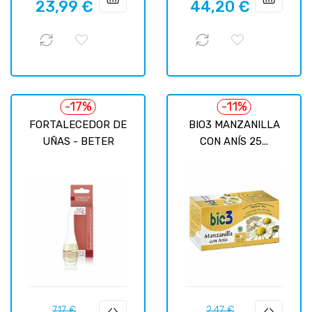
23,99 €
44,20 €
regular
regular
-17%
-11%
FORTALECEDOR DE
BIO3 MANZANILLA
UÑAS - BETER
CON ANÍS 25...
Precio
Precio
Precio
Precio
7,17 €
2,47 €