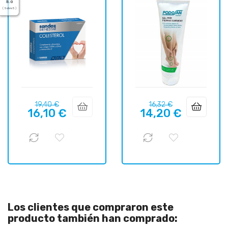
5.0
( Sobre 5 )
Precio
Precio
Precio
Precio
19,40 €
16,32 €
16,10 €
14,20 €
regular
regular
Los clientes que compraron este
producto también han comprado: