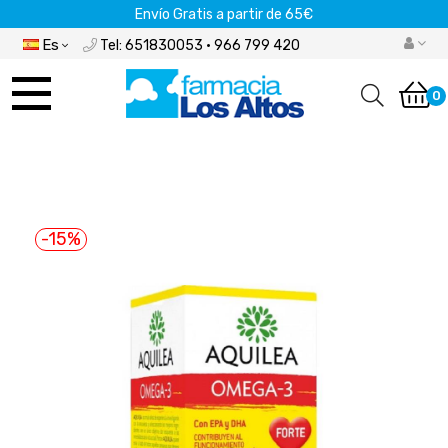
Envío Gratis a partir de 65€
Es
Tel: 651830053 · 966 799 420
Navegación
de
0
palanca
-15%