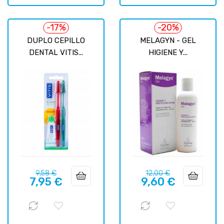
-17%
-20%
DUPLO CEPILLO
MELAGYN - GEL
DENTAL VITIS...
HIGIENE Y...
Precio
Precio
Precio
Precio
9,58 €
12,00 €
7,95 €
9,60 €
regular
regular