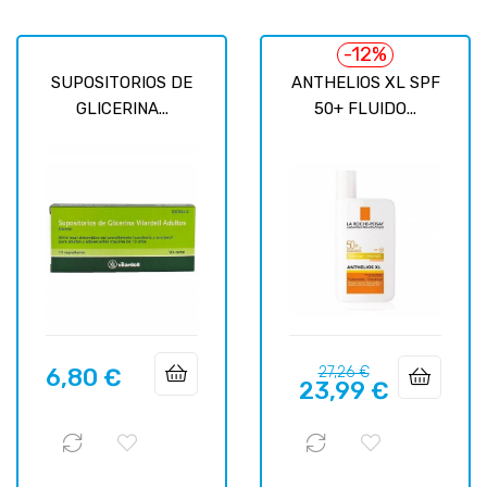
-12%
SUPOSITORIOS DE
ANTHELIOS XL SPF
GLICERINA...
50+ FLUIDO...
Precio
Precio
6,80 €
27,26 €
Precio
23,99 €
regular