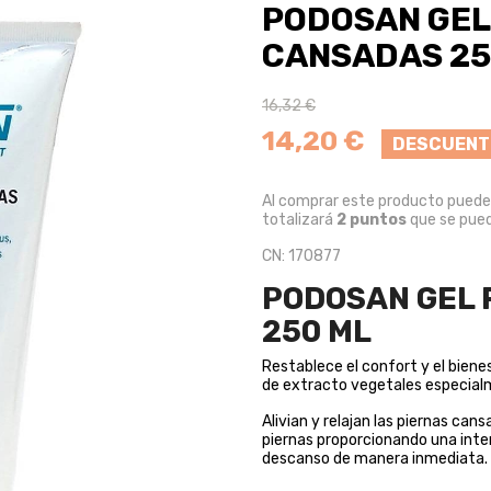
PODOSAN GEL 
CANSADAS 25
16,32 €
14,20 €
DESCUENT
Al comprar este producto pued
totalizará
2
puntos
que se pued
CN: 170877
PODOSAN GEL 
250 ML
Restablece el confort y el bienes
de extracto vegetales especial
Alivian y relajan las piernas can
piernas proporcionando una inte
descanso de manera inmediata.