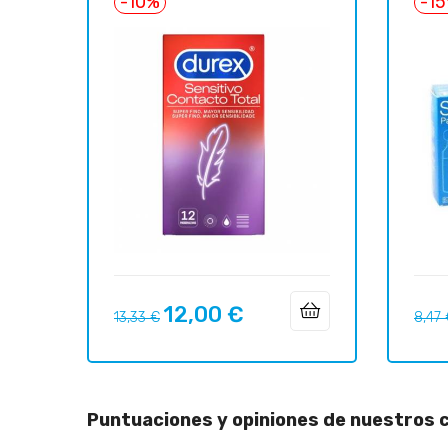
-10%
-1
12,00 €
Precio
Precio
Preci
13,33 €
8,47
regular
regul
Puntuaciones y opiniones de nuestros c