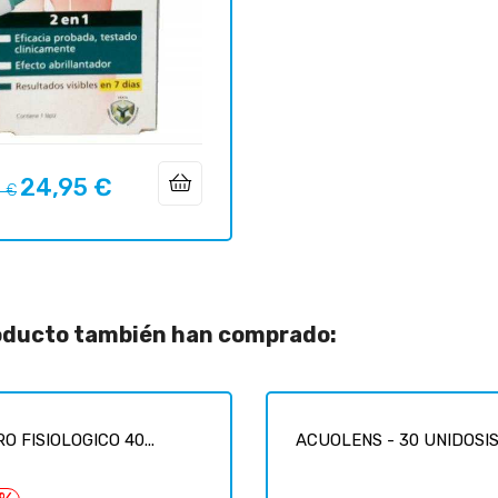
24,95 €
o
Precio
0 €
ar
roducto también han comprado:
O FISIOLOGICO 40...
ACUOLENS - 30 UNIDOSIS 