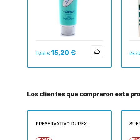
15,20 €
Precio
Precio
Preci
17,88 €
29,7
regular
regul
Los clientes que compraron este p
PRESERVATIVO DUREX...
SUER