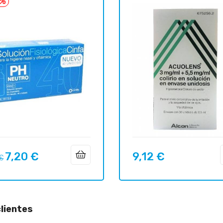
5%
7,20 €
9,12 €
o
Precio
Precio
 €
ar
lientes