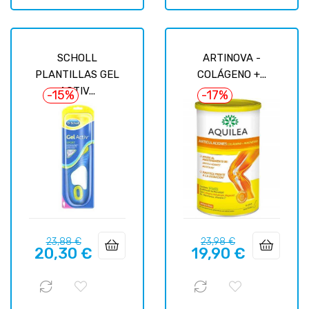
SCHOLL
ARTINOVA -
PLANTILLAS GEL
COLÁGENO +...
ACTIV...
-15%
-17%
Precio
Precio
Precio
Precio
23,88 €
23,98 €
20,30 €
19,90 €
regular
regular