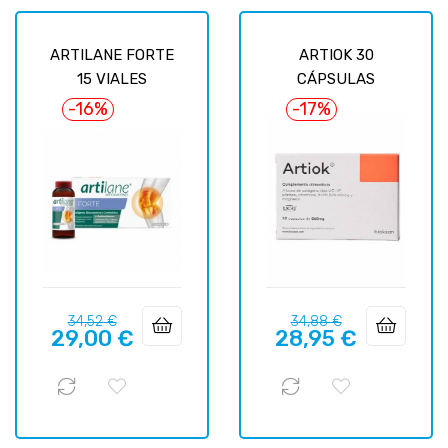
ARTILANE FORTE
ARTIOK 30
15 VIALES
CÁPSULAS
-16%
-17%
Precio
Precio
Precio
Precio
34,52 €
34,88 €
29,00 €
28,95 €
regular
regular