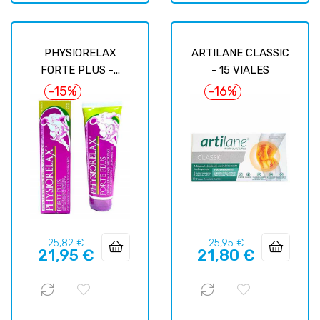
PHYSIORELAX
ARTILANE CLASSIC
FORTE PLUS -...
- 15 VIALES
-15%
-16%
Precio
Precio
Precio
Precio
25,82 €
25,95 €
21,95 €
21,80 €
regular
regular