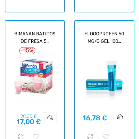
BIMANAN BATIDOS
FLOGOPROFEN 50
DE FRESA 5...
MG/G GEL 100...
-15%
Precio
Precio
20,00 €
16,78 €
Precio
17,00 €
regular