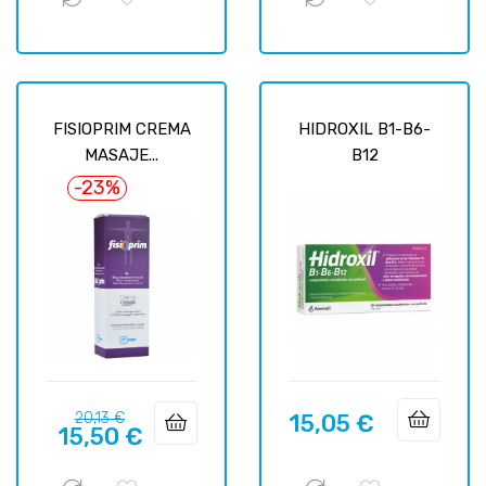
FISIOPRIM CREMA
HIDROXIL B1-B6-
MASAJE...
B12
-23%
Precio
Precio
20,13 €
15,05 €
Precio
15,50 €
regular