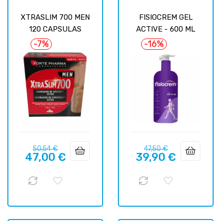
XTRASLIM 700 MEN
FISIOCREM GEL
120 CAPSULAS
ACTIVE - 600 ML
-7%
-16%
Precio
Precio
Precio
Precio
50,54 €
47,50 €
47,00 €
39,90 €
regular
regular