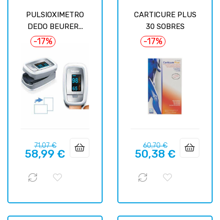
PULSIOXIMETRO
CARTICURE PLUS
DEDO BEURER...
30 SOBRES
-17%
-17%
Precio
Precio
Precio
Precio
71,07 €
60,70 €
58,99 €
50,38 €
regular
regular