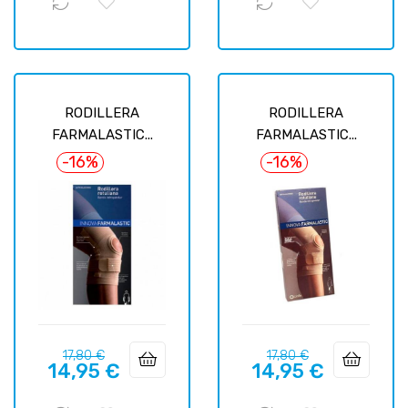
RODILLERA
RODILLERA
FARMALASTIC...
FARMALASTIC...
-16%
-16%
Precio
Precio
Precio
Precio
17,80 €
17,80 €
14,95 €
14,95 €
regular
regular