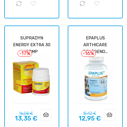
SUPRADYN
EPAPLUS
ENERGY EXTRA 30
ARTHICARE
COMP
COLÁGENO...
-17%
-16%
Precio
Precio
Precio
Precio
16,08 €
15,42 €
13,35 €
12,95 €
regular
regular