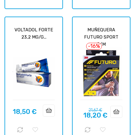
VOLTADOL FORTE
MUÑEQUERA
23,2 MG/G...
FUTURO SPORT
S/M
-16%
Precio
Precio
18,50 €
21,67 €
Precio
18,20 €
regular