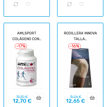
AMLSPORT
RODILLERA INNOVA
COLÁGENO CON...
TALLA...
-17%
-16%
Precio
Precio
Precio
Precio
15,30 €
15,06 €
12,70 €
12,65 €
regular
regular