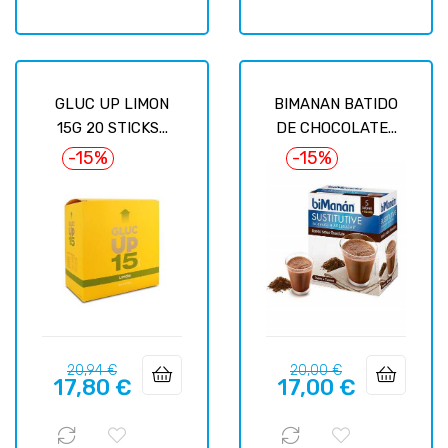
GLUC UP LIMON
BIMANAN BATIDO
15G 20 STICKS...
DE CHOCOLATE...
-15%
-15%
Precio
Precio
Precio
Precio
20,94 €
20,00 €
17,80 €
17,00 €
regular
regular