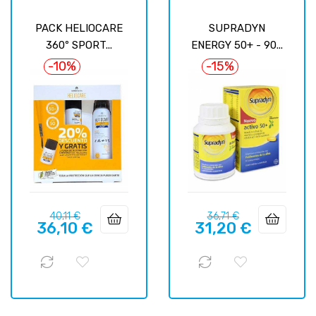
PACK HELIOCARE
SUPRADYN
360º SPORT...
ENERGY 50+ - 90...
-10%
-15%
Precio
Precio
Precio
Precio
40,11 €
36,71 €
36,10 €
31,20 €
regular
regular