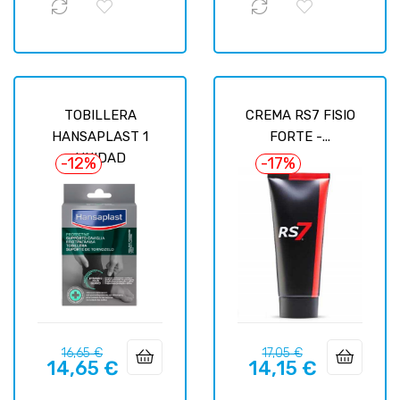
TOBILLERA
CREMA RS7 FISIO
HANSAPLAST 1
FORTE -...
UNIDAD
-12%
-17%
Precio
Precio
Precio
Precio
16,65 €
17,05 €
14,65 €
14,15 €
regular
regular