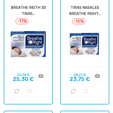
BREATHE RIGTH 30
TIRAS NASALES
TIRAS...
BREATHE RIGHT...
-17%
-16%
Precio
Precio
Precio
Precio
30,48 €
28,27 €
25,30 €
23,75 €
regular
regular