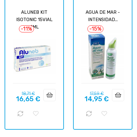
ALUNEB KIT
AGUA DE MAR -
ISOTONIC 15VIAL
INTENSIDAD...
4ML
-11%
-15%
Precio
Precio
Precio
Precio
18,71 €
17,59 €
16,65 €
14,95 €
regular
regular