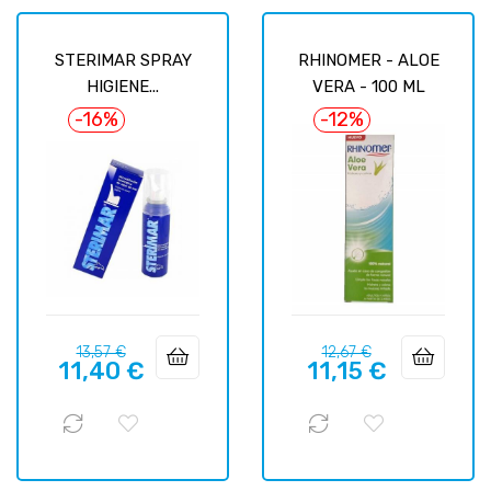
STERIMAR SPRAY
RHINOMER - ALOE
HIGIENE...
VERA - 100 ML
-16%
-12%
Precio
Precio
Precio
Precio
13,57 €
12,67 €
11,40 €
11,15 €
regular
regular