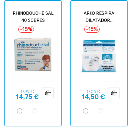
RHINODOUCHE SAL
ARKO RESPIRA
40 SOBRES
DILATADOR...
-18%
-15%
Precio
Precio
Precio
Precio
17,99 €
17,06 €
14,75 €
14,50 €
regular
regular