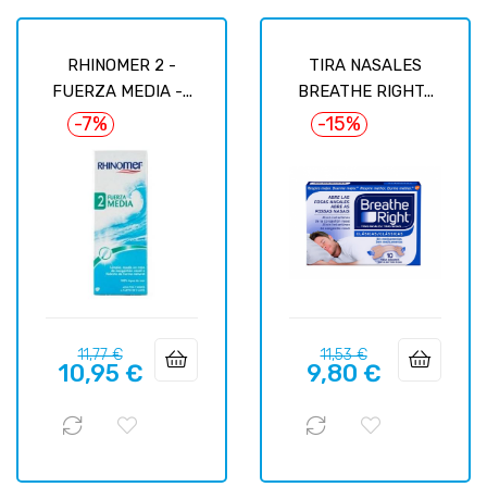
RHINOMER 2 -
TIRA NASALES
FUERZA MEDIA -...
BREATHE RIGHT...
-7%
-15%
Precio
Precio
Precio
Precio
11,77 €
11,53 €
10,95 €
9,80 €
regular
regular