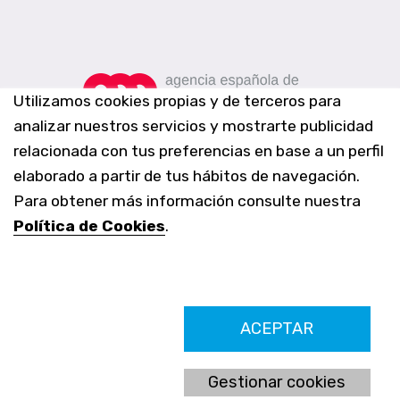
Utilizamos cookies propias y de terceros para
analizar nuestros servicios y mostrarte publicidad
relacionada con tus preferencias en base a un perfil
elaborado a partir de tus hábitos de navegación.
Para obtener más información consulte nuestra
Política de Cookies
.
Farmacia Los Altos nº756
ACEPTAR
Ldo. Alfredo Aparicio Grau 22555408K
N. Col. Colegio Oficial de Farmacéuticos de Alicante 4327
Nº de autorización A-790-F
Gestionar cookies
C/ Moncayo, 97 (Vistalmar) Urb. Los Altos
03185 Torrevieja, Alicante (España)