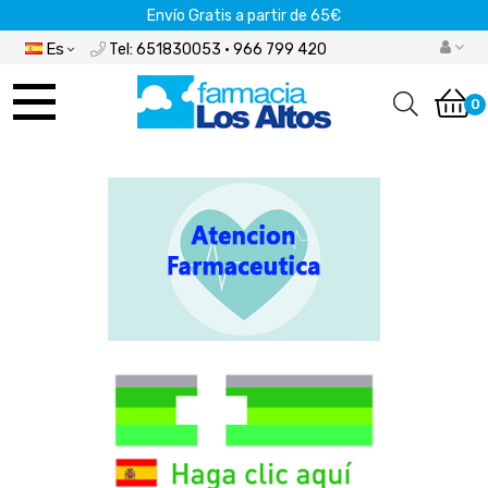
Envío Gratis a partir de 65€
Es
Tel: 651830053 · 966 799 420
Navegación
de
0
palanca