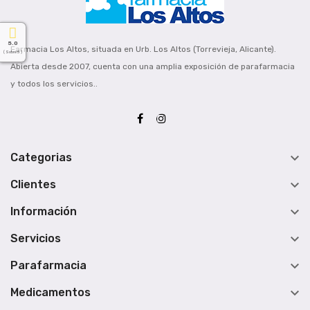
5.0
Farmacia Los Altos, situada en Urb. Los Altos (Torrevieja, Alicante).
( Sobre 5 )
Abierta desde 2007, cuenta con una amplia exposición de parafarmacia
y todos los servicios..

Categorias

Clientes

Información

Servicios

Parafarmacia

Medicamentos