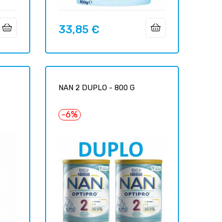
33,85 €
Precio
NAN 2 DUPLO - 800 G
-6%