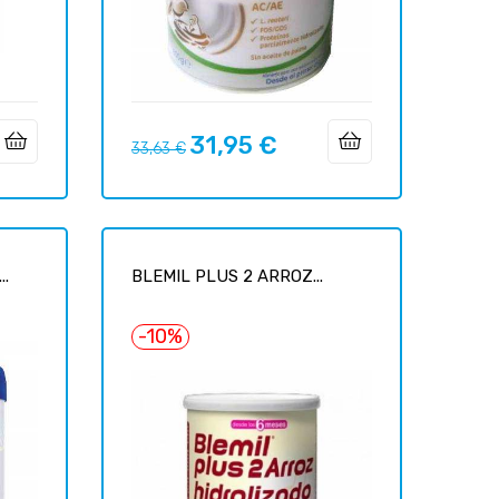
31,95 €
Precio
Precio
33,63 €
regular
..
BLEMIL PLUS 2 ARROZ...
-10%