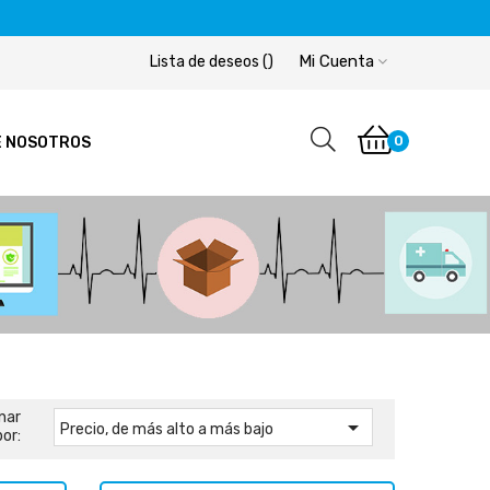
Mi Cuenta
Lista de deseos
(
)
0
E NOSOTROS
nar

Precio, de más alto a más bajo
por: