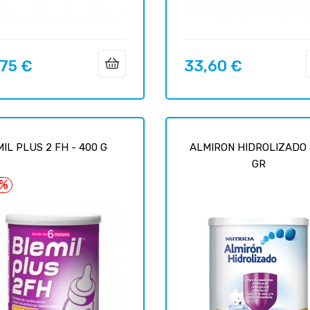
,75 €
33,60 €
o
Precio
IL PLUS 2 FH - 400 G
ALMIRON HIDROLIZADO 
GR
0%