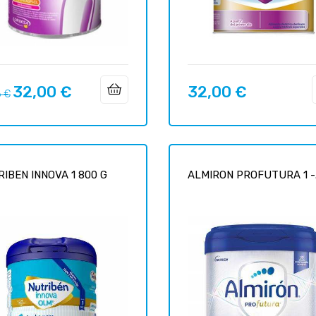
32,00 €
32,00 €
o
Precio
Precio
6 €
ar
IBEN INNOVA 1 800 G
ALMIRON PROFUTURA 1 -.