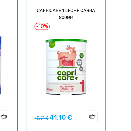
CAPRICARE 1 LECHE CABRA
800GR
-10%
41,10 €
Precio
Precio
45,67 €
regular