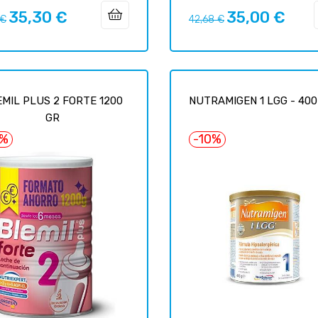
35,30 €
35,00 €
o
Precio
Precio
Precio
 €
42,68 €
ar
regular
MIL PLUS 2 FORTE 1200
NUTRAMIGEN 1 LGG - 400
GR
0%
-10%