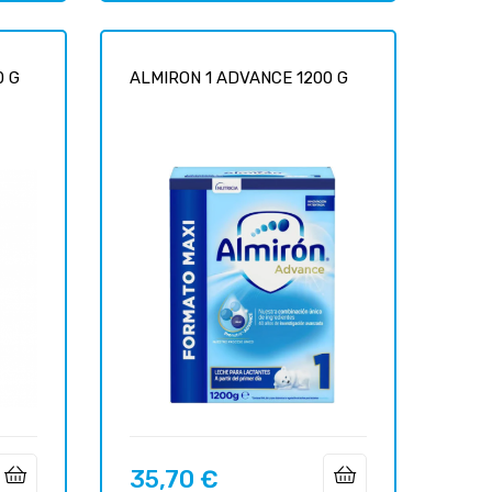
0 G
ALMIRON 1 ADVANCE 1200 G
35,70 €
Precio