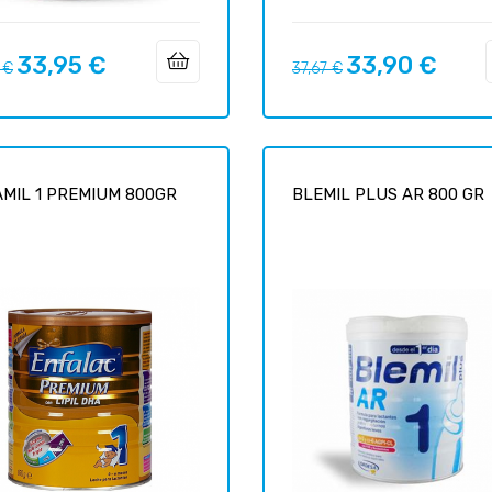
33,95 €
33,90 €
o
Precio
Precio
Precio
 €
37,67 €
ar
regular
MIL 1 PREMIUM 800GR
BLEMIL PLUS AR 800 GR