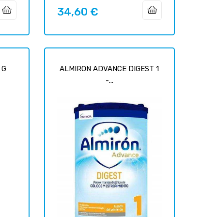
34,60 €
Precio
 G
ALMIRON ADVANCE DIGEST 1
-...