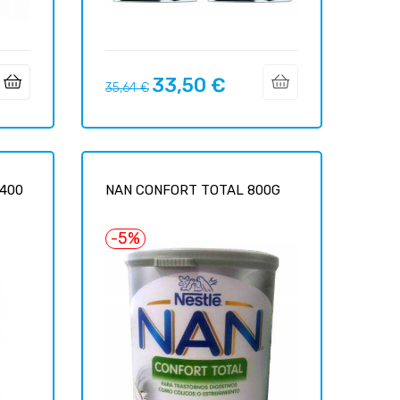
33,50 €
Precio
Precio
35,64 €
regular
400
NAN CONFORT TOTAL 800G
-5%