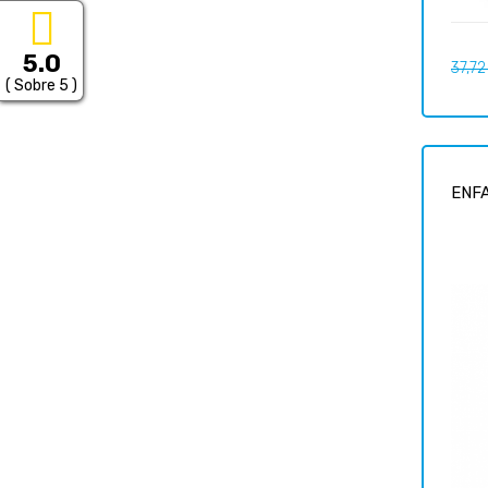
5.0
Preci
37,72
regul
( Sobre 5 )
ENFA