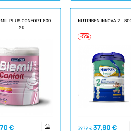
EMIL PLUS CONFORT 800
NUTRIBEN INNOVA 2 - 80
GR
-5%
,70 €
37,80 €
o
Precio
Precio
39,79 €