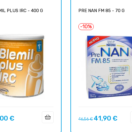
IL PLUS IRC - 400 G
PRE NAN FM 85 - 70 G
-10%
,00 €
41,90 €
o
Precio
Precio
46,56 €
regular