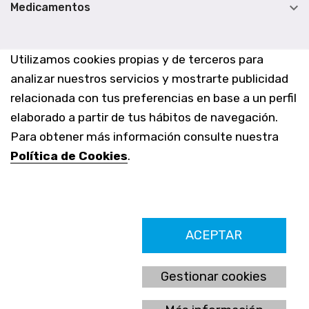

Medicamentos
Utilizamos cookies propias y de terceros para
analizar nuestros servicios y mostrarte publicidad
relacionada con tus preferencias en base a un perfil
elaborado a partir de tus hábitos de navegación.
Para obtener más información consulte nuestra
Política de Cookies
.
Farmacia Los Altos nº756
ACEPTAR
Ldo. Alfredo Aparicio Grau 22555408K
N. Col. Colegio Oficial de Farmacéuticos de Alicante 4327
Nº de autorización A-790-F
Gestionar cookies
C/ Moncayo, 97 (Vistalmar) Urb. Los Altos
03185 Torrevieja, Alicante (España)