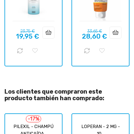
Precio
Precio
Precio
Precio
23,75 €
33,65 €
19,95 €
28,60 €
regular
regular
Los clientes que compraron este
producto también han comprado:
-17%
PILEXIL - CHAMPÚ
LOPERAN - 2 MG -
ANTICAÍDA...
10...