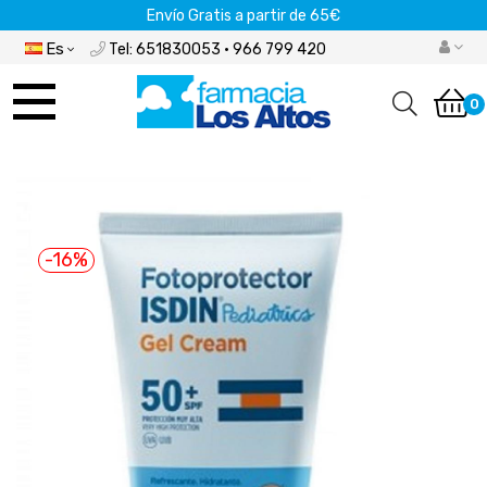
Envío Gratis a partir de 65€
Es
Tel: 651830053 · 966 799 420
Navegación
de
0
palanca
-16%