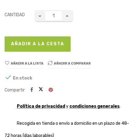
CANTIDAD
AÑADIR A LA CESTA
AÑADIR A LA LISTA
AÑADIR A COMPARAR

En stock
Compartir
Política de privacidad
y
condiciones generales
.
Recogida en tienda o envío a domicilio en un plazo de 48-
72 horas (días laborables)