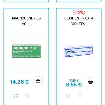
-16%
MAGNOGENE - 53
BEXIDENT PASTA
MG -...
DIENTES...
Precio
Precio
14,28 €
10,18 €
Precio
8,55 €
regular