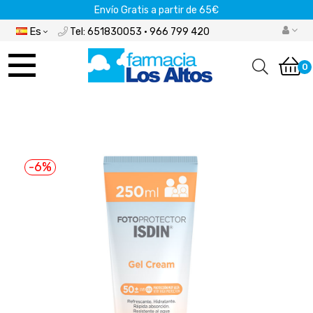
Envío Gratis a partir de 65€
Es
Tel: 651830053 · 966 799 420
Navegación
de
0
palanca
-6%