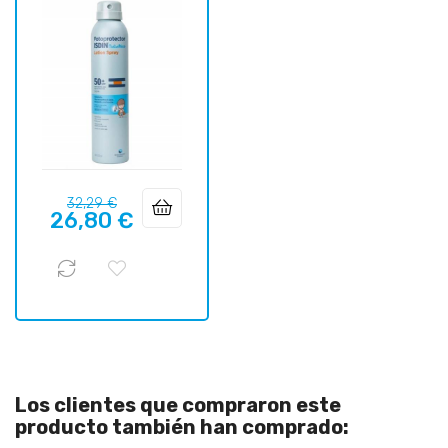
Precio
Precio
32,29 €
26,80 €
regular
Los clientes que compraron este
producto también han comprado: