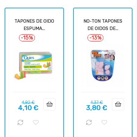
TAPONES DE OIDO
NO-TON TAPONES
ESPUMA...
DE OIDOS DE...
-15%
-13%
Precio
Precio
Precio
Precio
4,82 €
4,37 €
4,10 €
3,80 €
regular
regular