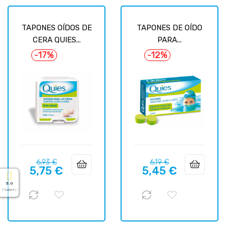
TAPONES OÍDOS DE
TAPONES DE OÍDO
CERA QUIES...
PARA...
-17%
-12%
Precio
Precio
Precio
Precio
6,93 €
6,19 €
5,75 €
5,45 €
regular
regular
5.0
( Sobre 5 )