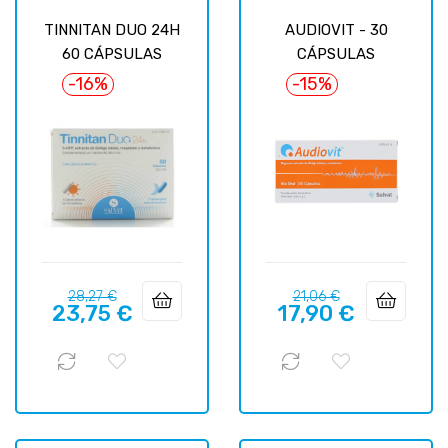
TINNITAN DUO 24H
AUDIOVIT - 30
60 CÁPSULAS
CÁPSULAS
-16%
-15%
Precio
Precio
Precio
Precio
28,27 €
21,06 €
23,75 €
17,90 €
regular
regular