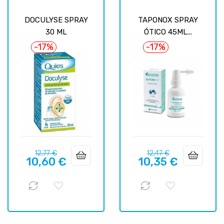
DOCULYSE SPRAY
TAPONOX SPRAY
30 ML
ÓTICO 45ML...
-17%
-17%
Precio
Precio
Precio
Precio
12,77 €
12,47 €
10,60 €
10,35 €
regular
regular