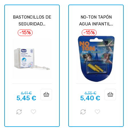
BASTONCILLOS DE
NO-TON TAPÓN
SEGURIDAD...
AGUA INFANTIL...
-15%
-15%
Precio
Precio
Precio
Precio
6,41 €
6,35 €
5,45 €
5,40 €
regular
regular