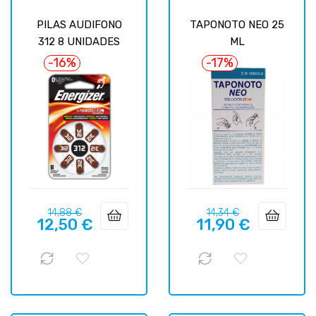
PILAS AUDIFONO
TAPONOTO NEO 25
312 8 UNIDADES
ML
-16%
-17%
Precio
Precio
Precio
Precio
14,88 €
14,34 €
12,50 €
11,90 €
regular
regular