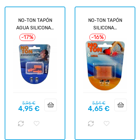
NO-TON TAPÓN
NO-TON TAPÓN
AGUA SILICONA...
SILICONA...
-17%
-16%
Precio
Precio
Precio
Precio
5,96 €
5,54 €
4,95 €
4,65 €
regular
regular