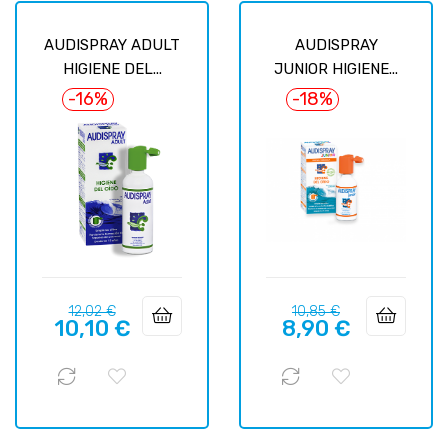
AUDISPRAY ADULT
AUDISPRAY
HIGIENE DEL...
JUNIOR HIGIENE...
-16%
-18%
Precio
Precio
Precio
Precio
12,02 €
10,85 €
10,10 €
8,90 €
regular
regular