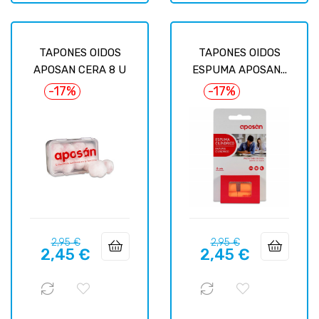
TAPONES OIDOS
TAPONES OIDOS
APOSAN CERA 8 U
ESPUMA APOSAN...
-17%
-17%
Precio
Precio
Precio
Precio
2,95 €
2,95 €
2,45 €
2,45 €
regular
regular