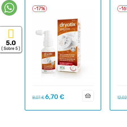
-17%
-1
5.0
( Sobre 5 )
6,70 €
Precio
Precio
Preci
8,07 €
12,02
regular
regul