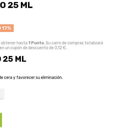
O 25 ML
 17%
e obtener hasta
1
Punto
. Su carro de compras totalizará
 en un cupón de descuento de
0,12 €
.
 25 ML
de cera y favorecer su eliminación.