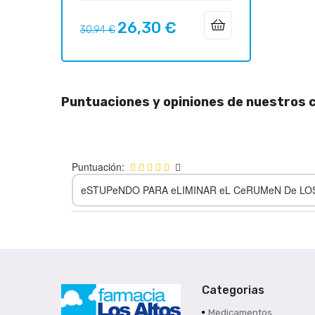
26,30 €
Precio
Precio
30,94 €
regular
Puntuaciones y opiniones de nuestros c
Puntuación:
eSTUPeNDO PARA eLIMINAR eL CeRUMeN De LO
Categorias
Medicamentos