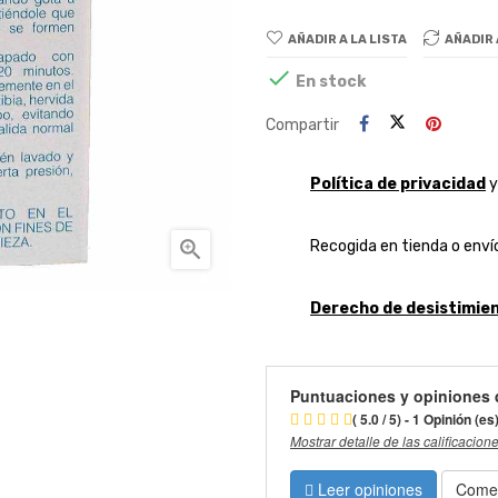
AÑADIR A LA LISTA
AÑADIR

En stock
Compartir
Política de privacidad

Recogida en tienda o envío
Derecho de desistimien
Puntuaciones y opiniones 
( 5.0 / 5) - 1 Opinión (es
Mostrar detalle de las calificacion
Leer opiniones
Comen