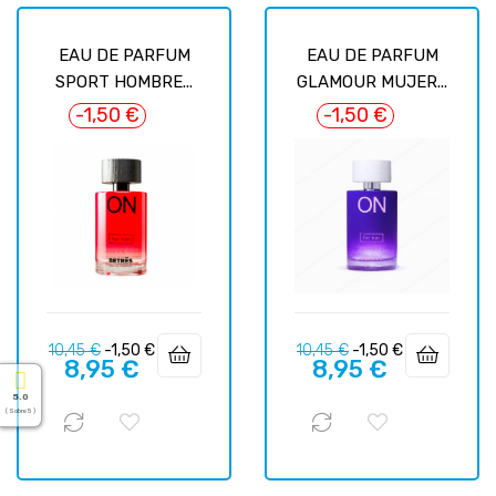
EAU DE PARFUM
EAU DE PARFUM
SPORT HOMBRE...
GLAMOUR MUJER...
-1,50 €
-1,50 €
Precio
Precio
Precio
Precio
10,45 €
-1,50 €
10,45 €
-1,50 €
8,95 €
8,95 €
regular
regular
5.0
( Sobre 5 )