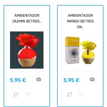
AMBIENTADOR
AMBIENTADOR
JAZMIN BETRES...
MANGO BETRES
ON...
5,95 €
5,95 €
Precio
Precio