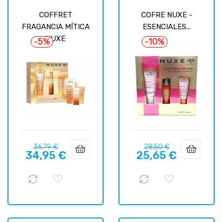
COFFRET
COFRE NUXE -
FRAGANCIA MÍTICA
ESENCIALES...
NUXE
-5%
-10%
Precio
Precio
Precio
Precio
36,79 €
28,50 €
34,95 €
25,65 €
regular
regular