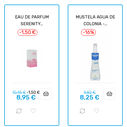
EAU DE PARFUM
MUSTELA AGUA DE
SERENITY...
COLONIA -...
-1,50 €
-16%
Precio
Precio
Precio
Precio
10,45 €
-1,50 €
9,82 €
8,95 €
8,25 €
regular
regular