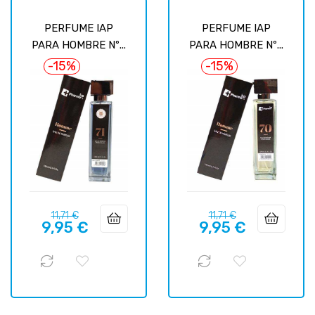
PERFUME IAP
PERFUME IAP
PARA HOMBRE Nº...
PARA HOMBRE Nº...
-15%
-15%
Precio
Precio
Precio
Precio
11,71 €
11,71 €
9,95 €
9,95 €
regular
regular