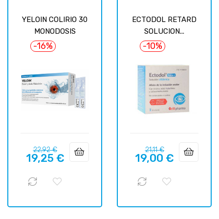
YELOIN COLIRIO 30
ECTODOL RETARD
MONODOSIS
SOLUCION...
-16%
-10%
Precio
Precio
Precio
Precio
22,92 €
21,11 €
19,25 €
19,00 €
regular
regular