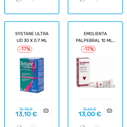
SYSTANE ULTRA
EMOLIENTA
UD 30 X 0.7 ML
PALPEBRAL 10 ML...
-17%
-17%
Precio
Precio
Precio
Precio
15,78 €
15,66 €
13,10 €
13,00 €
regular
regular