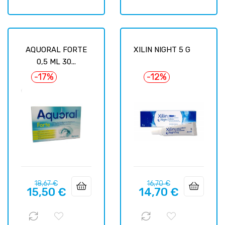
AQUORAL FORTE
XILIN NIGHT 5 G
0,5 ML 30...
-17%
-12%
Precio
Precio
Precio
Precio
18,67 €
16,70 €
15,50 €
14,70 €
regular
regular