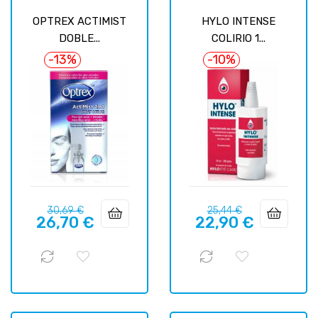
OPTREX ACTIMIST
HYLO INTENSE
DOBLE...
COLIRIO 1...
-13%
-10%
Precio
Precio
Precio
Precio
30,69 €
25,44 €
26,70 €
22,90 €
regular
regular