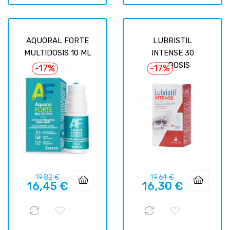
AQUORAL FORTE
LUBRISTIL
MULTIDOSIS 10 ML
INTENSE 30
UNIDOSIS
-17%
-17%
Precio
Precio
Precio
Precio
19,82 €
19,64 €
16,45 €
16,30 €
regular
regular