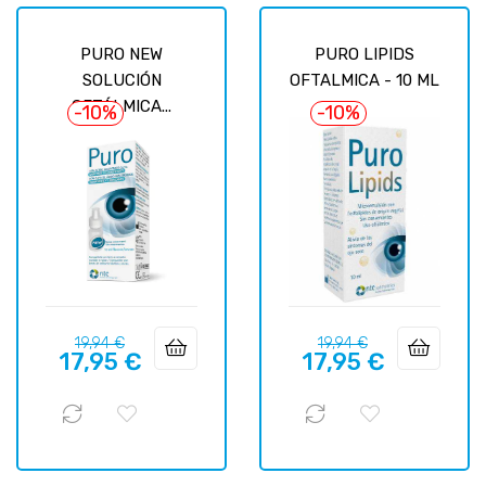
PURO NEW
PURO LIPIDS
SOLUCIÓN
OFTALMICA - 10 ML
OFTÁLMICA...
-10%
-10%
Precio
Precio
Precio
Precio
19,94 €
19,94 €
17,95 €
17,95 €
regular
regular