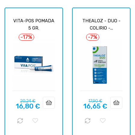
VITA-POS POMADA
THEALOZ - DUO -
5 GR.
COLIRIO -...
-17%
-7%
Precio
Precio
Precio
Precio
20,24 €
17,90 €
16,80 €
16,65 €
regular
regular