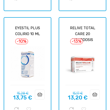
EYESTIL PLUS
RELIVE TOTAL
COLIRIO 10 ML
CARE 20
MONODOSIS
-10%
-13%
Precio
Precio
Precio
Precio
15,28 €
15,17 €
13,75 €
13,20 €
regular
regular