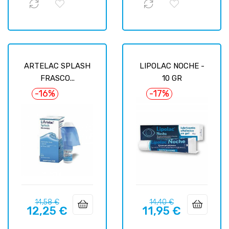
ARTELAC SPLASH
LIPOLAC NOCHE -
FRASCO...
10 GR
-16%
-17%
Precio
Precio
Precio
Precio
14,58 €
14,40 €
12,25 €
11,95 €
regular
regular