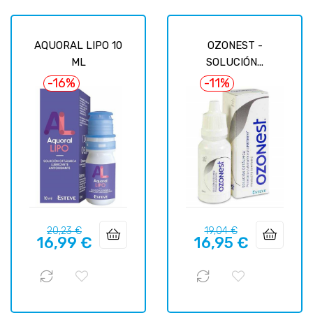
AQUORAL LIPO 10
OZONEST -
ML
SOLUCIÓN...
-16%
-11%
Precio
Precio
Precio
Precio
20,23 €
19,04 €
16,99 €
16,95 €
regular
regular