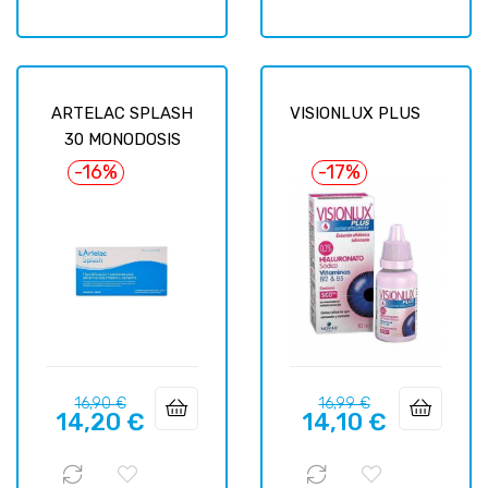
ARTELAC SPLASH
VISIONLUX PLUS
30 MONODOSIS
-16%
-17%
Precio
Precio
Precio
Precio
16,90 €
16,99 €
14,20 €
14,10 €
regular
regular