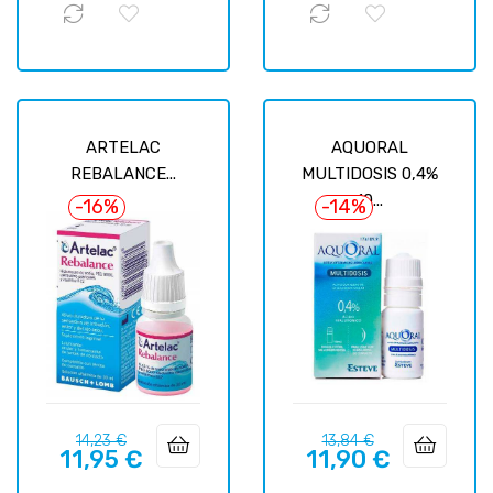
ARTELAC
AQUORAL
REBALANCE...
MULTIDOSIS 0,4%
10...
-16%
-14%
Precio
Precio
Precio
Precio
14,23 €
13,84 €
11,95 €
11,90 €
regular
regular