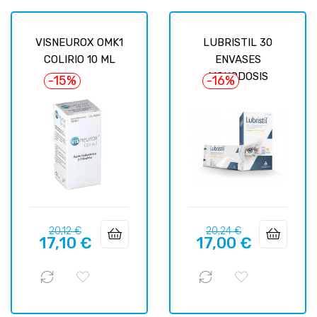
VISNEUROX OMK1
LUBRISTIL 30
COLIRIO 10 ML
ENVASES
MONODOSIS
-15%
-16%
Precio
Precio
Precio
Precio
20,12 €
20,24 €
17,10 €
17,00 €
regular
regular