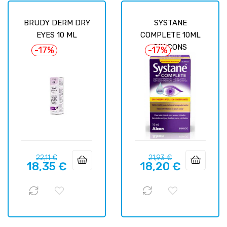
BRUDY DERM DRY
SYSTANE
EYES 10 ML
COMPLETE 10ML
SIN CONS
-17%
-17%
Precio
Precio
Precio
Precio
22,11 €
21,93 €
18,35 €
18,20 €
regular
regular