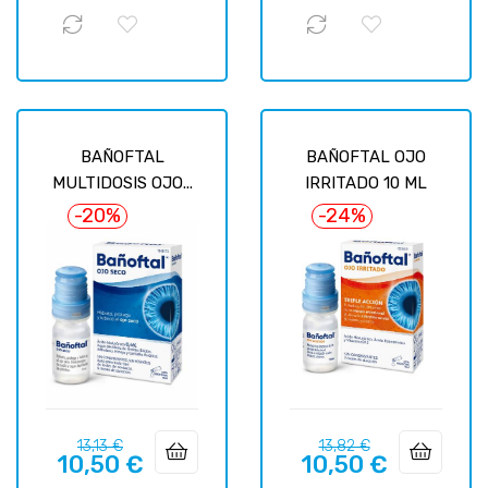
BAÑOFTAL
BAÑOFTAL OJO
MULTIDOSIS OJO...
IRRITADO 10 ML
-20%
-24%
Precio
Precio
Precio
Precio
13,13 €
13,82 €
10,50 €
10,50 €
regular
regular