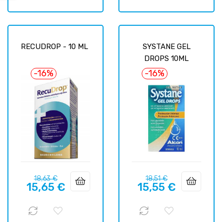
RECUDROP - 10 ML
SYSTANE GEL
DROPS 10ML
-16%
-16%
Precio
Precio
Precio
Precio
18,63 €
18,51 €
15,65 €
15,55 €
regular
regular