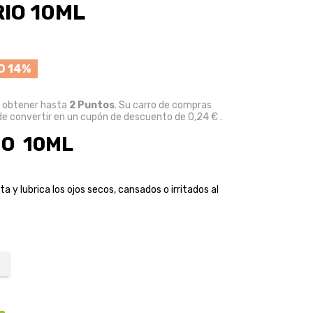
RIO 10ML
O 14%
e obtener hasta
2
Puntos
. Su carro de compras
e convertir en un cupón de descuento de
0,24 €
.
IO 10ML
a y lubrica los ojos secos, cansados o irritados al