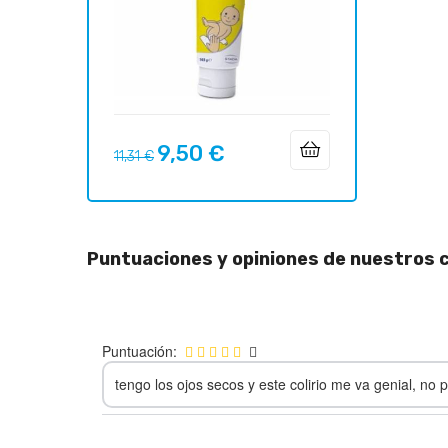
9,50 €
Precio
Precio
11,31 €
regular
Puntuaciones y opiniones de nuestros c
Puntuación:
tengo los ojos secos y este colirio me va genial, no