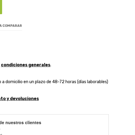
 A COMPARAR
y
condiciones generales
.
 a domicilio en un plazo de 48-72 horas (días laborables)
to y devoluciones
de nuestros clientes
)
es