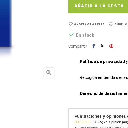
AÑADIR A LA CESTA
AÑADIR A LA LISTA
AÑADIR

En stock
Compartir
Política de privacidad

Recogida en tienda o envío
Derecho de desistimien
Puntuaciones y opiniones 
( 5.0 / 5) - 1 Opinión (es
Mostrar detalle de las calificacion