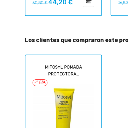
44,20 €
Precio
Precio
Preci
50,80 €
16,8
regular
regul
Los clientes que compraron este p
MITOSYL POMADA
PROTECTORA...
-16%