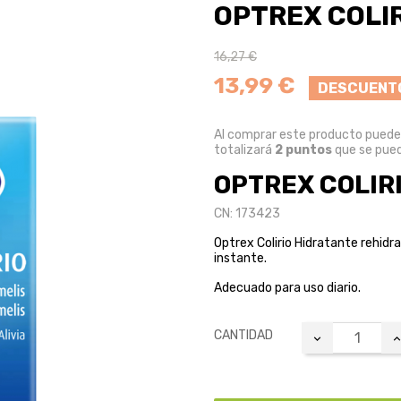
OPTREX COLI
16,27 €
13,99 €
DESCUENT
Al comprar este producto pued
totalizará
2
puntos
que se pued
OPTREX COLIR
CN: 173423
Optrex Colirio Hidratante rehidrat
instante.
Adecuado para uso diario.
CANTIDAD