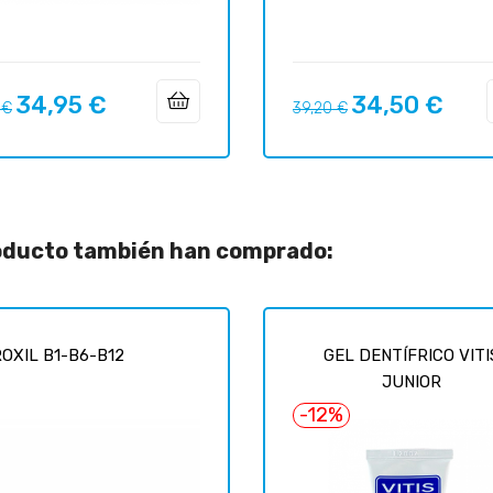
34,95 €
34,50 €
o
Precio
Precio
Precio
 €
39,20 €
ar
regular
roducto también han comprado:
OXIL B1-B6-B12
GEL DENTÍFRICO VITI
JUNIOR
-12%