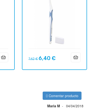
6,40 €
Precio
Precio
7,62 €
regular
Comentar producto
Maria M
-
04/04/2018