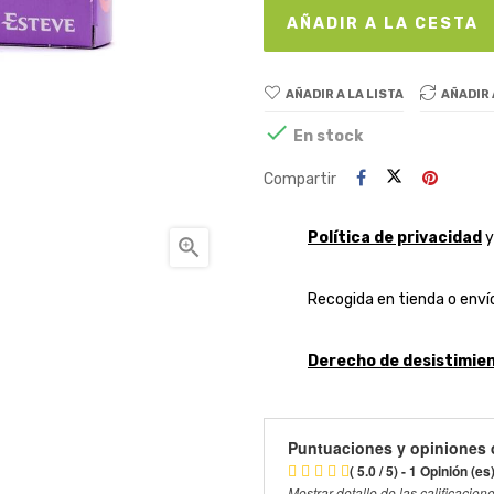
AÑADIR A LA CESTA
AÑADIR A LA LISTA
AÑADIR

En stock
Compartir
Política de privacidad

Recogida en tienda o envío
Derecho de desistimien
Puntuaciones y opiniones 
( 5.0 / 5) - 1 Opinión (es
Mostrar detalle de las calificacion