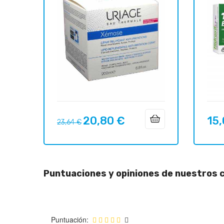
20,80 €
15,
Precio
Precio
Preci
23,64 €
regular
Puntuaciones y opiniones de nuestros c
Puntuación: