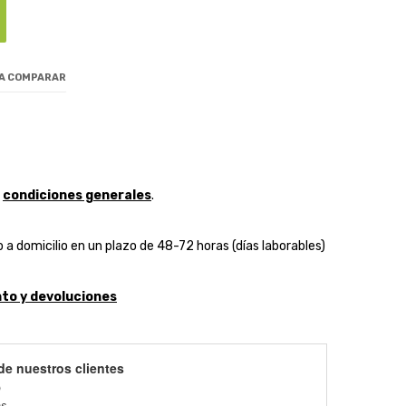
 A COMPARAR
y
condiciones generales
.
 a domicilio en un plazo de 48-72 horas (días laborables)
to y devoluciones
de nuestros clientes
)
es