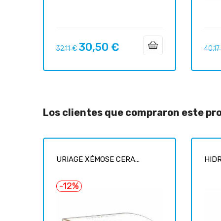
30,50 €
Precio
Precio
Preci
32,11 €
40,17
regular
regul
Los clientes que compraron este p
URIAGE XÉMOSE CERA...
HIDR
-12%