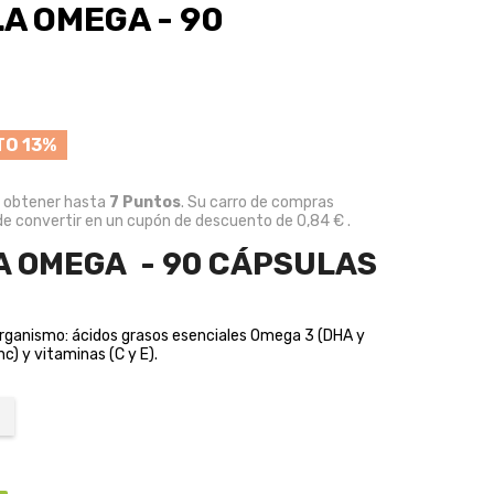
A OMEGA - 90
O 13%
e obtener hasta
7
Puntos
. Su carro de compras
e convertir en un cupón de descuento de
0,84 €
.
 OMEGA - 90 CÁPSULAS
rganismo: ácidos grasos esenciales Omega 3 (DHA y
c) y vitaminas (C y E).