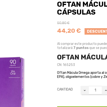
OFTAN MÁCUL
CÁPSULAS
50,80 €
44,20 €
DESCUENT
Al comprar este producto pued
totalizará
7
puntos
que se pued
OFTAN MÁCULA
CN: 165253
Oftan Mácula Omega aporta al o
EPA), oligoelementos (cobre y Zin
CANTIDAD