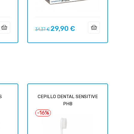
29,90 €
Precio
Precio
34,37 €
regular
S
CEPILLO DENTAL SENSITIVE
PHB
-16%