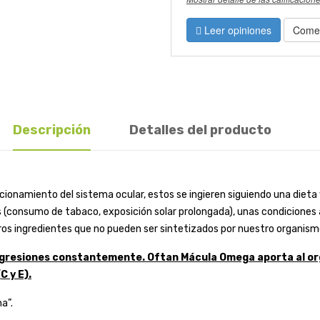
Leer opiniones
Comen
Descripción
Detalles del producto
cionamiento del sistema ocular, estos se ingieren siguiendo una dieta
 (consumo de tabaco, exposición solar prolongada), unas condiciones 
s ingredientes que no pueden ser sintetizados por nuestro organismo co
 agresiones constantemente. Oftan Mácula Omega aporta al or
C y E).
a”.