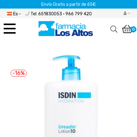
Envío Gratis a partir de 65€
Es
Tel: 651830053 · 966 799 420
Navegación
de
0
palanca
-16%