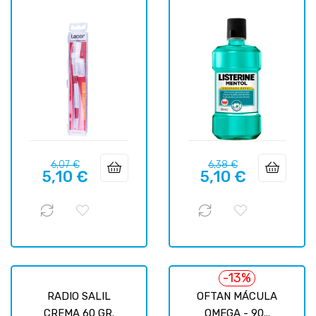
Precio
Precio
Precio
Precio
6,07 €
6,38 €
5,10 €
5,10 €
regular
regular
-13%
RADIO SALIL
OFTAN MÁCULA
CREMA 60 GR.
OMEGA - 90...