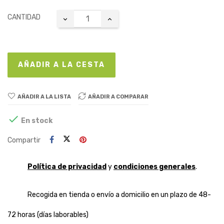
CANTIDAD
AÑADIR A LA CESTA
AÑADIR A LA LISTA
AÑADIR A COMPARAR

En stock
Compartir
Política de privacidad
y
condiciones generales
.
Recogida en tienda o envío a domicilio en un plazo de 48-
72 horas (días laborables)