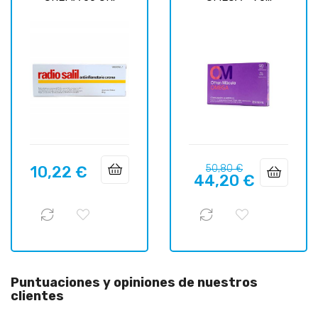
Precio
Precio
10,22 €
50,80 €
Precio
44,20 €
regular
Puntuaciones y opiniones de nuestros
clientes