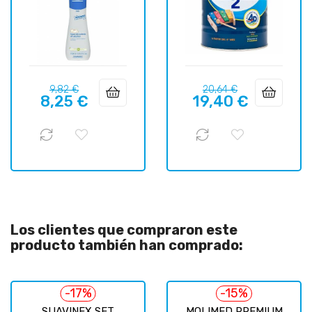
Precio
Precio
Precio
Precio
9,82 €
20,64 €
8,25 €
19,40 €
regular
regular
Los clientes que compraron este
producto también han comprado:
-17%
-15%
SUAVINEX SET
MOLIMED PREMIUM