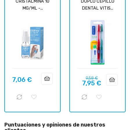
CRISTALMINA 10
DUPLO CEPILLO
MG/ML -...
DENTAL VITIS...
Precio
Precio
7,06 €
9,58 €
Precio
7,95 €
regular
Puntuaciones y opiniones de nuestros