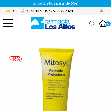
Envío Gratis a partir de 65€
Es
Tel: 651830053 · 966 799 420
Navegación
de
0
palanca
-16%