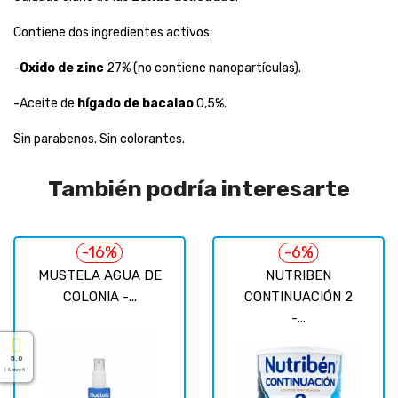
Contiene dos ingredientes activos:
-
Oxido de zinc
27% (no contiene nanopartículas).
-Aceite de
hígado de bacalao
0,5%.
Sin parabenos. Sin colorantes.
También podría interesarte
-16%
-6%
MUSTELA AGUA DE
NUTRIBEN
COLONIA -...
CONTINUACIÓN 2
-...
5.0
( Sobre 5 )