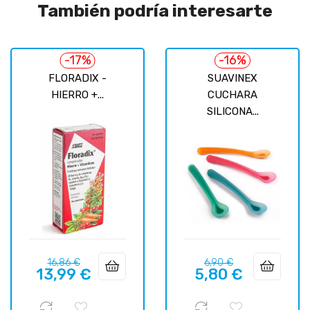
También podría interesarte
-17%
-16%
FLORADIX -
SUAVINEX
HIERRO +...
CUCHARA
SILICONA...
Precio
Precio
Precio
Precio
16,86 €
6,90 €
13,99 €
5,80 €
regular
regular