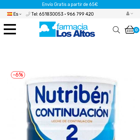
Envío Gratis a partir de 65€
Es
Tel: 651830053 · 966 799 420
Navegación
de
0
palanca
-6%