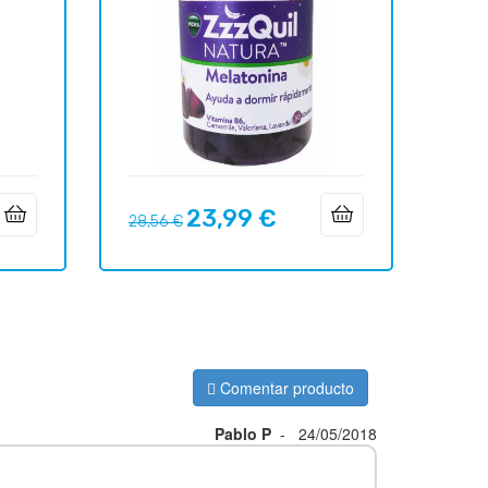
23,99 €
Precio
Precio
28,56 €
regular
Comentar producto
Pablo P
-
24/05/2018