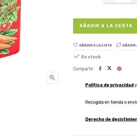
AÑADIR A LA CESTA
AÑADIR A LA LISTA
AÑADIR

En stock
Compartir

Política de privacidad
Recogida en tienda o envío
Derecho de desistimien