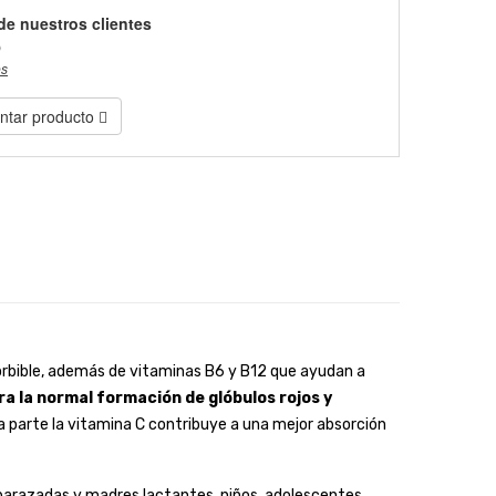
de nuestros clientes
)
es
tar producto
sorbible, además de vitaminas B6 y B12 que ayudan a
ra la normal formación de glóbulos rojos y
a parte la vitamina C contribuye a una mejor absorción
barazadas y madres lactantes, niños, adolescentes,