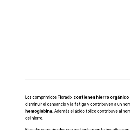
Los comprimidos Floradix
contienen hierro orgánico
disminuir el cansancio y la fatiga y contribuyen a un n
hemoglobina.
Además el ácido fólico contribuye al nor
del hierro.
Floradix comprimidos son particularmente beneficiosos 