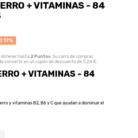
IERRO + VITAMINAS - 84
S
O 17%
e obtener hasta
2
Puntos
. Su carro de compras
e convertir en un cupón de descuento de
0,24 €
.
ERRO + VITAMINAS - 84
rro y vitaminas B2, B6 y C que ayudan a disminuir el