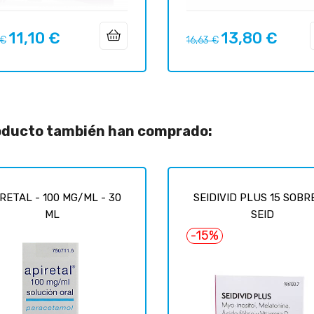
11,10 €
13,80 €
o
Precio
Precio
Precio
 €
16,63 €
ar
regular
roducto también han comprado:
RETAL - 100 MG/ML - 30
SEIDIVID PLUS 15 SOBR
ML
SEID
-15%