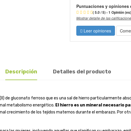
Puntuaciones y opiniones 
( 5.0 / 5) - 1 Opinión (es
Mostrar detalle de las calificacion
Leer opiniones
Comen
Descripción
Detalles del producto
(II) de gluconato ferroso que es una sal de hierro particularmente ab
ormal metabolismo energético.
El hierro es un mineral necesario pa
mal crecimiento de los tejidos maternos durante el embarazo. Por otr
para las mujeres, incluyendo aquellas que planifican su embarazo, em