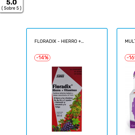
5.0
( Sobre 5 )
FLORADIX - HIERRO +...
MULT
-14%
-1