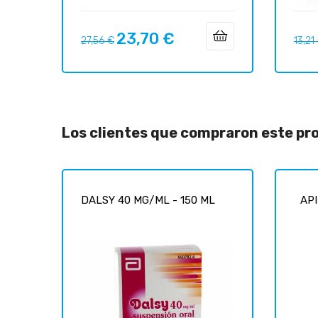
23,70 €
Precio
Precio
Preci
27,56 €
13,21
regular
regul
Los clientes que compraron este p
DALSY 40 MG/ML - 150 ML
API