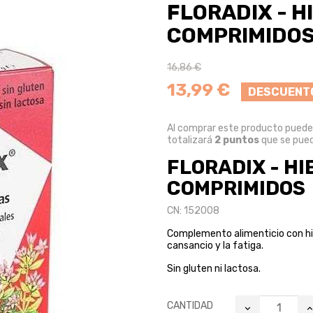
FLORADIX - H
COMPRIMIDO
16,86 €
13,99 €
DESCUENT
Al comprar este producto pued
totalizará
2
puntos
que se pued
FLORADIX - HI
COMPRIMIDOS
CN: 152008
Complemento alimenticio con hie
cansancio y la fatiga.
Sin gluten ni lactosa.
CANTIDAD