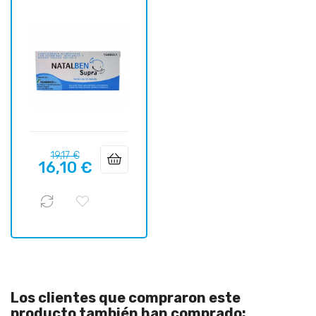
Precio
Precio
19,17 €
16,10 €
regular
Los clientes que compraron este
producto también han comprado: