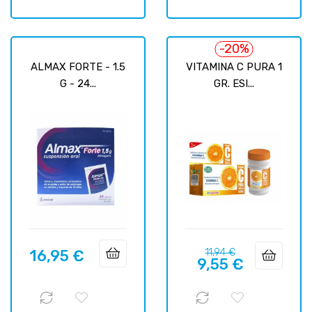
-20%
ALMAX FORTE - 1.5
VITAMINA C PURA 1
G - 24...
GR. ESI...
Precio
Precio
16,95 €
11,94 €
Precio
9,55 €
regular