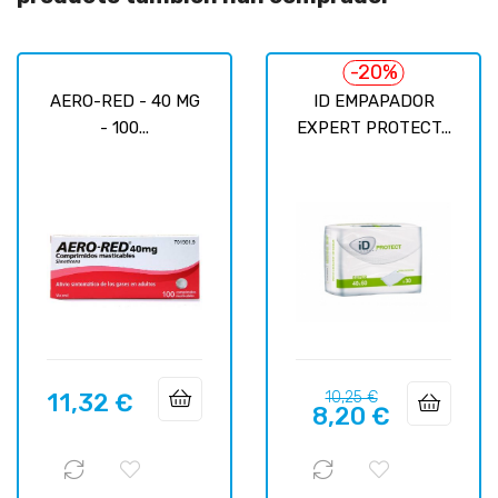
-20%
AERO-RED - 40 MG
ID EMPAPADOR
- 100...
EXPERT PROTECT...
Precio
Precio
11,32 €
10,25 €
Precio
8,20 €
regular