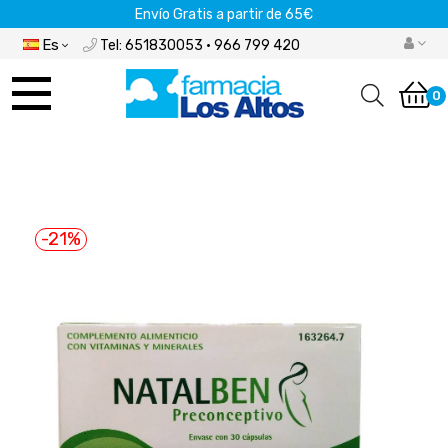
Envío Gratis a partir de 65€
Es
Tel: 651830053 · 966 799 420
Navegación
de
0
palanca
-21%