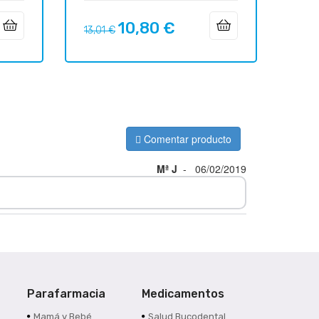
10,80 €
Precio
Precio
13,01 €
regular
Comentar producto
Mª J
-
06/02/2019
Parafarmacia
Medicamentos
s
Mamá y Bebé
Salud Bucodental