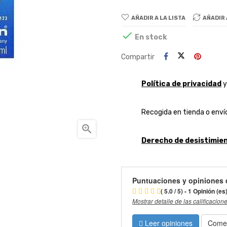
AÑADIR A LA LISTA
AÑADIR

En stock
Compartir
Política de privacidad
Recogida en tienda o envío

Derecho de desistimien
Puntuaciones y opiniones 
( 5.0 / 5) - 1 Opinión (es
Mostrar detalle de las calificacion
Leer opiniones
Comen