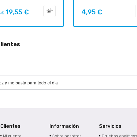
19,55 €
4,95 €
o
Precio
Precio
7 €
ar
lientes
ez y me basta para todo el dia
Clientes
Información
Servicios
Mi cuenta
Sobre nosotros
Pruebas analítica