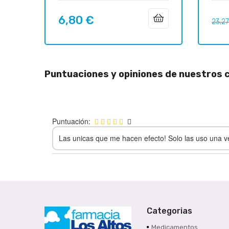
6,80 €
Precio
Preci
23,2
regul
Puntuaciones y opiniones de nuestros c
Puntuación:
Las unicas que me hacen efecto! Solo las uso una v
Categorias
Medicamentos