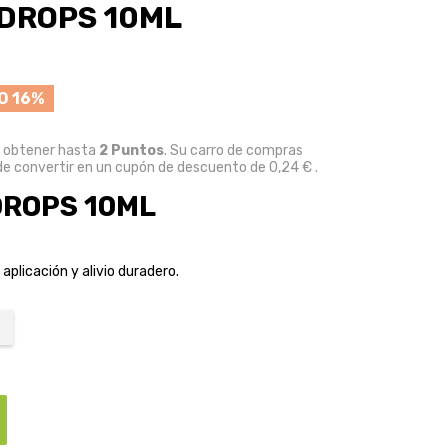
 DROPS 10ML
O 16%
e obtener hasta
2
Puntos
. Su carro de compras
e convertir en un cupón de descuento de
0,24 €
.
DROPS 10ML
 aplicación y alivio duradero.