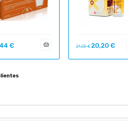
,44 €
20,20 €
o
Precio
Precio
24,05 €
regular
lientes