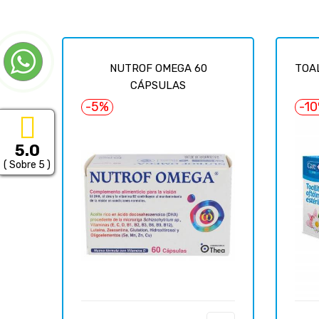
NUTROF OMEGA 60
TOAL
CÁPSULAS
-5%
-1
5.0
( Sobre 5 )