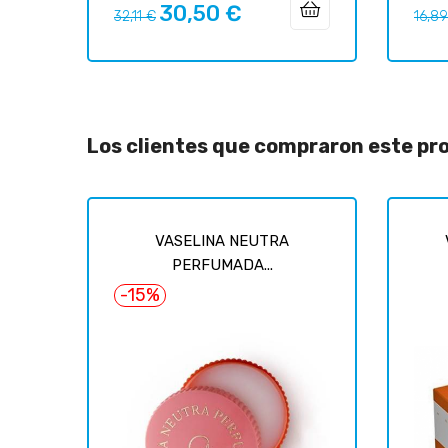
30,50 €
Precio
Precio
Preci
32,11 €
16,8
regular
regul
Los clientes que compraron este p
VASELINA NEUTRA
PERFUMADA...
-15%