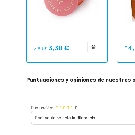
3,30 €
14
Precio
Precio
Preci
3,88 €
regular
Puntuaciones y opiniones de nuestros c
Puntuación:
Realmente se nota la diferencia.