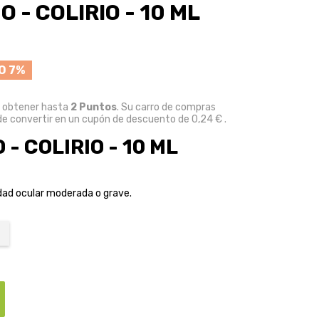
 - COLIRIO - 10 ML
O 7%
e obtener hasta
2
Puntos
. Su carro de compras
e convertir en un cupón de descuento de
0,24 €
.
- COLIRIO - 10 ML
dad ocular moderada o grave.