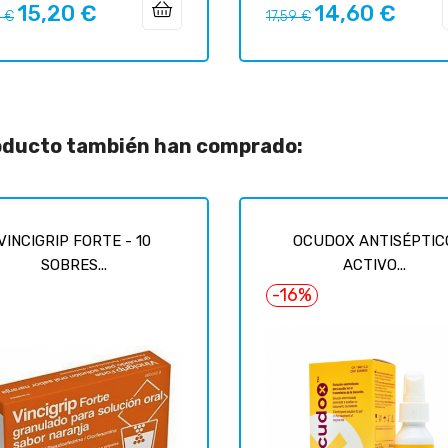
15,20 €
14,60 €
o
Precio
Precio
Precio
9 €
17,59 €
ar
regular
roducto también han comprado:
VINCIGRIP FORTE - 10
OCUDOX ANTISÉPTIC
SOBRES...
ACTIVO...
-16%