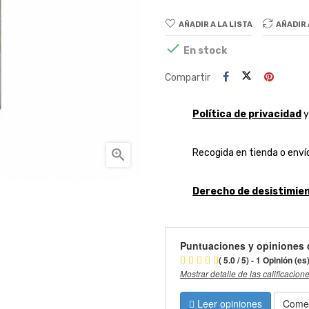
AÑADIR A LA LISTA
AÑADIR

En stock
Compartir
Política de privacidad

Recogida en tienda o envío
Derecho de desistimien
Puntuaciones y opiniones 
( 5.0 / 5) - 1 Opinión (es
Mostrar detalle de las calificacion
Leer opiniones
Comen