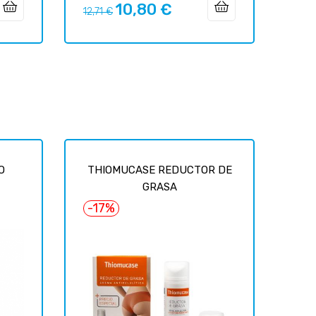
10,80 €
Precio
Precio
12,71 €
regular
O
THIOMUCASE REDUCTOR DE
GRASA
-17%