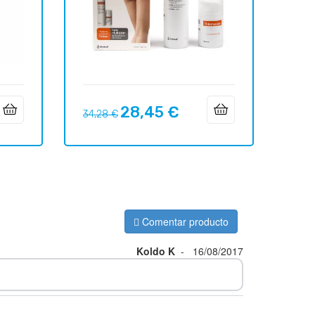
28,45 €
Precio
Precio
34,28 €
regular
Comentar producto
Koldo K
-
16/08/2017