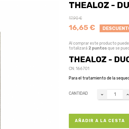
THEALOZ - DUO
17,90 €
16,65 €
DESCUENT
Al comprar este producto pued
totalizará
2
puntos
que se pued
THEALOZ - DUO 
CN: 166701
Para el tratamiento de la seque
CANTIDAD
AÑADIR A LA CESTA