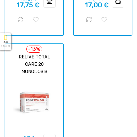
17,75 €
17,00 €
regular
regular
5.0
( Sobre 5 )
-13%
RELIVE TOTAL
CARE 20
MONODOSIS