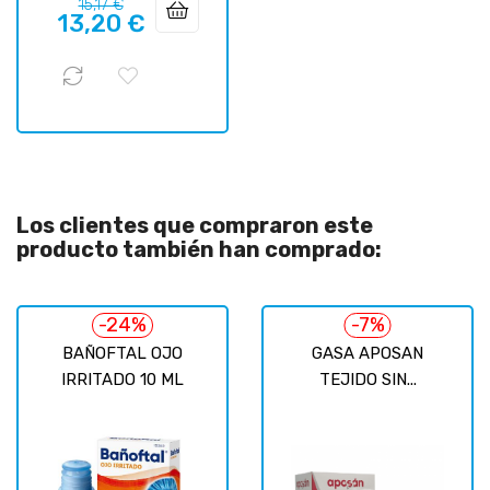
Precio
Precio
15,17 €
13,20 €
regular
Los clientes que compraron este
producto también han comprado:
-24%
-7%
BAÑOFTAL OJO
GASA APOSAN
IRRITADO 10 ML
TEJIDO SIN...