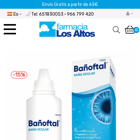
Envío Gratis a partir de 65€
Es
Tel: 651830053 · 966 799 420
Navegación
de
0
palanca
-15%