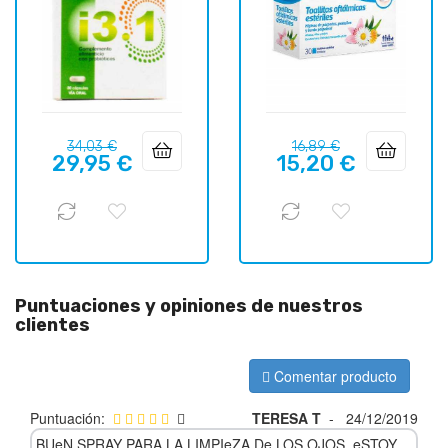
Precio
Precio
Precio
Precio
34,03 €
16,89 €
29,95 €
15,20 €
regular
regular
Puntuaciones y opiniones de nuestros
clientes
Comentar producto
Puntuación:
TERESA T
-
24/12/2019
BUeN SPRAY PARA LA LIMPIeZA De LOS OJOS, eSTOY