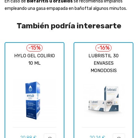
En caso de
blefaritis u orzuelos
se recomienda limpiarlos
empleando una gasa empapada en bañoftal algunos minutos.
También podría interesarte
-15%
-16%
HYLO GEL COLIRIO
LUBRISTIL 30
10 ML
ENVASES
MONODOSIS
Precio
Precio
Precio
Precio
20,88 €
20,24 €