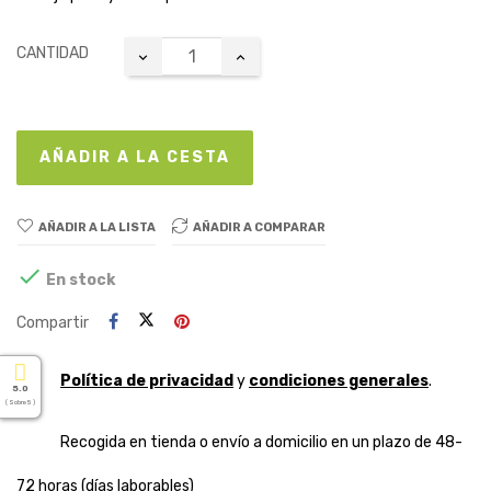
CANTIDAD
AÑADIR A LA CESTA
AÑADIR A LA LISTA
AÑADIR A COMPARAR

En stock
Compartir
Política de privacidad
y
condiciones generales
.
5.0
( Sobre 5 )
Recogida en tienda o envío a domicilio en un plazo de 48-
72 horas (días laborables)