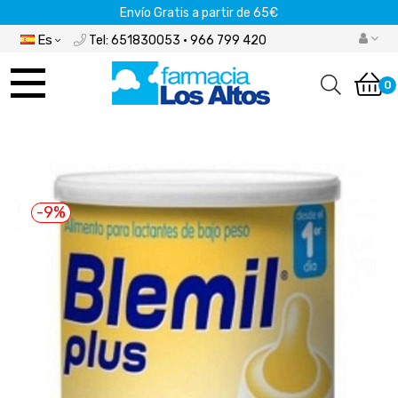
Envío Gratis a partir de 65€
Es
Tel: 651830053 · 966 799 420
Navegación
de
0
palanca
-9%