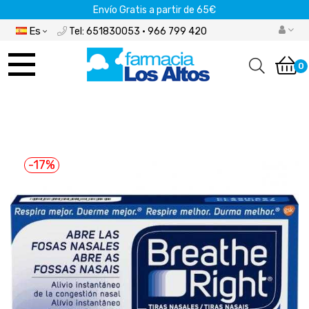
Envío Gratis a partir de 65€
Es
Tel: 651830053 · 966 799 420
Navegación
de
0
palanca
-17%