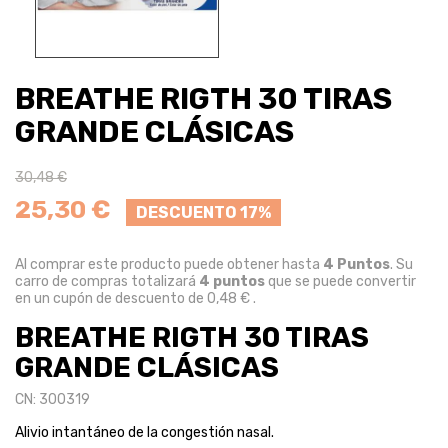
BREATHE RIGTH 30 TIRAS
GRANDE CLÁSICAS
30,48 €
25,30 €
DESCUENTO 17%
Al comprar este producto puede obtener hasta
4
Puntos
. Su
carro de compras totalizará
4
puntos
que se puede convertir
en un cupón de descuento de
0,48 €
.
BREATHE RIGTH 30 TIRAS
GRANDE CLÁSICAS
CN: 300319
Alivio intantáneo de la congestión nasal.