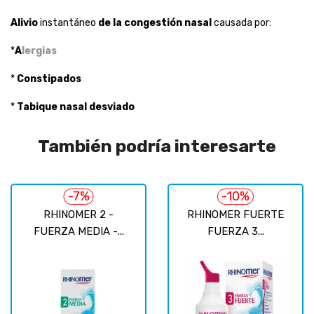
Alivio
instantáneo
de la congestión nasal
causada por:
*
A
lergias
*
Constipados
*
Tabique nasal desviado
También podría interesarte
-7%
-10%
RHINOMER 2 -
RHINOMER FUERTE
FUERZA MEDIA -...
FUERZA 3...