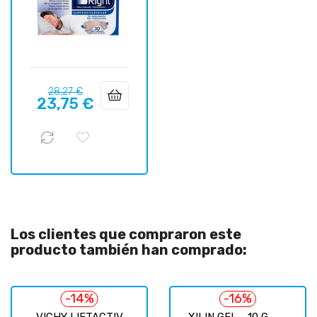
Precio
Precio
28,27 €
23,75 €
regular
Los clientes que compraron este
producto también han comprado:
-14%
-16%