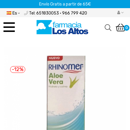
Envío Gratis a partir de 65€
Es
Tel: 651830053 · 966 799 420
Navegación
de
0
palanca
-12%