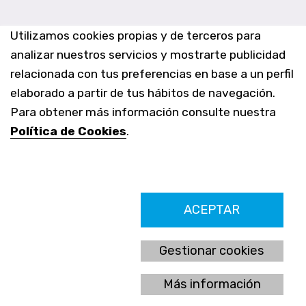
Utilizamos cookies propias y de terceros para
analizar nuestros servicios y mostrarte publicidad
relacionada con tus preferencias en base a un perfil
elaborado a partir de tus hábitos de navegación.
Para obtener más información consulte nuestra
Política de Cookies
.
Farmacia Los Altos nº756
ACEPTAR
Ldo. Alfredo Aparicio Grau 22555408K
N. Col. Colegio Oficial de Farmacéuticos de Alicante 4327
Nº de autorización A-790-F
Gestionar cookies
C/ Moncayo, 97 (Vistalmar) Urb. Los Altos
03185 Torrevieja, Alicante (España)
Más información