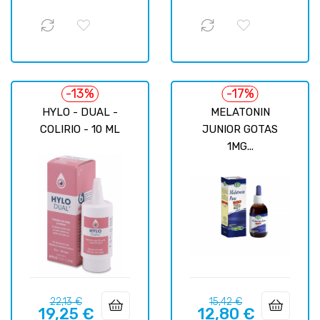
-13%
-17%
HYLO - DUAL -
MELATONIN
COLIRIO - 10 ML
JUNIOR GOTAS
1MG...
Precio
Precio
Precio
Precio
22,13 €
15,42 €
19,25 €
12,80 €
regular
regular