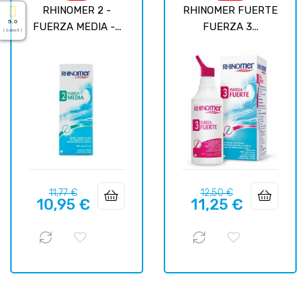
RHINOMER 2 -
RHINOMER FUERTE
5.0
FUERZA MEDIA -...
FUERZA 3...
( Sobre 5 )
Precio
Precio
Precio
Precio
11,77 €
12,50 €
10,95 €
11,25 €
regular
regular