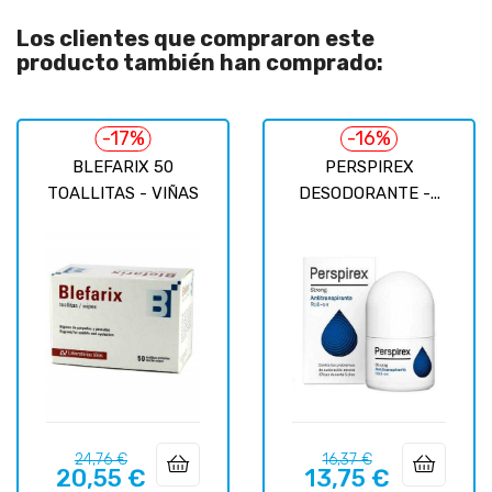
Los clientes que compraron este
producto también han comprado:
-17%
-16%
BLEFARIX 50
PERSPIREX
TOALLITAS - VIÑAS
DESODORANTE -...
Precio
Precio
Precio
Precio
24,76 €
16,37 €
20,55 €
13,75 €
regular
regular