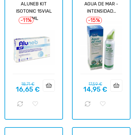
ALUNEB KIT
AGUA DE MAR -
ISOTONIC 15VIAL
INTENSIDAD...
4ML
-11%
-15%
Prix
Prix
Prix
Prix
18,71 €
17,59 €
16,65 €
14,95 €
habituel
habituel