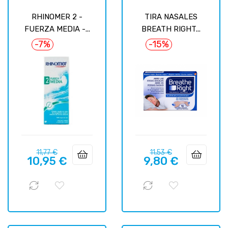
RHINOMER 2 -
TIRA NASALES
FUERZA MEDIA -...
BREATH RIGHT...
-7%
-15%
Prix
Prix
Prix
Prix
11,77 €
11,53 €
10,95 €
9,80 €
habituel
habituel