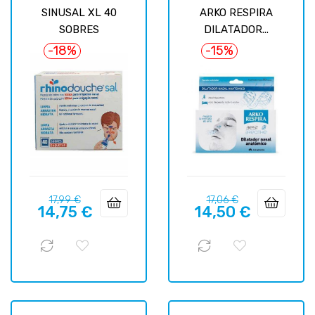
SINUSAL XL 40
ARKO RESPIRA
SOBRES
DILATADOR...
-18%
-15%
Prix
Prix
Prix
Prix
17,99 €
17,06 €
14,75 €
14,50 €
habituel
habituel