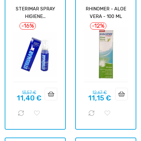
STERIMAR SPRAY
RHINOMER - ALOE
HIGIENE...
VERA - 100 ML
-16%
-12%
Prix
Prix
Prix
Prix
13,57 €
12,67 €
11,40 €
11,15 €
habituel
habituel