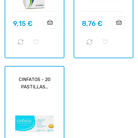
9,15 €
8,76 €
Prix
Prix
CINFATOS - 20
PASTILLAS...