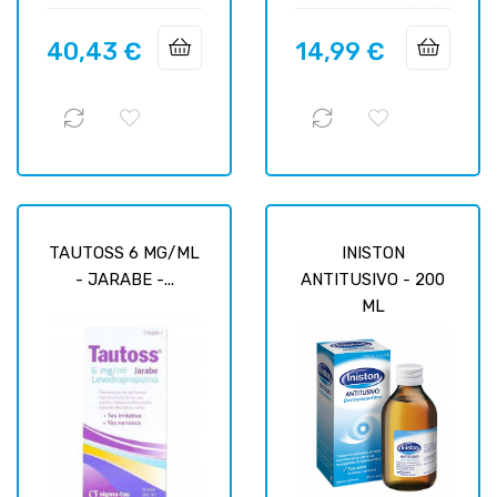
40,43 €
14,99 €
Prix
Prix
TAUTOSS 6 MG/ML
INISTON
- JARABE -...
ANTITUSIVO - 200
ML