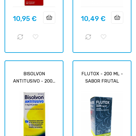
10,95 €
10,49 €
Prix
Prix
BISOLVON
FLUTOX - 200 ML -
ANTITUSIVO - 200...
SABOR FRUTAL