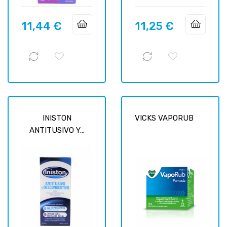
11,44 €
11,25 €
Prix
Prix
INISTON
VICKS VAPORUB
ANTITUSIVO Y...