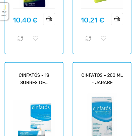
5.0
( On 5 )
10,40 €
10,21 €
Prix
Prix
CINFATÓS - 18
CINFATÓS - 200 ML
SOBRES DE...
- JARABE