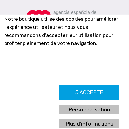
Notre boutique utilise des cookies pour améliorer
l'expérience utilisateur et nous vous
recommandons d'accepter leur utilisation pour
profiter pleinement de votre navigation.
Farmacia Los Altos nº756
J'ACCEPTE
Ldo. Alfredo Aparicio Grau 22555408K
N. Col. Colegio Oficial de Farmacéuticos de Alicante 4327
Nº de autorización A-790-F
Personnalisation
C/ Moncayo, 97 (Vistalmar) Urb. Los Altos
03185 Torrevieja, Alicante (España)
Plus d'informations