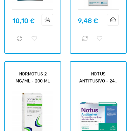
10,10 €
9,48 €
Prix
Prix
NORMOTUS 2
NOTUS
MG/ML - 200 ML
ANTITUSIVO - 24...