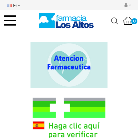
Fr
Basculer
la
0
navigation