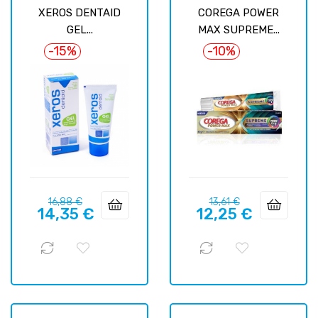
XEROS DENTAID
COREGA POWER
GEL...
MAX SUPREME...
-15%
-10%
Prix
Prix
Prix
Prix
16,88 €
13,61 €
14,35 €
12,25 €
habituel
habituel