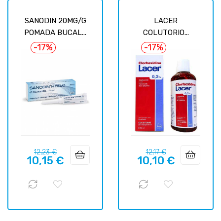
SANODIN 20MG/G
LACER
POMADA BUCAL...
COLUTORIO...
-17%
-17%
Prix
Prix
Prix
Prix
12,23 €
12,17 €
10,15 €
10,10 €
habituel
habituel