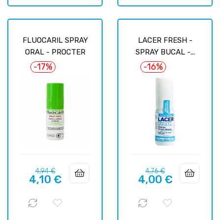
FLUOCARIL SPRAY
LACER FRESH -
ORAL - PROCTER
SPRAY BUCAL -...
-17%
-16%
Prix
Prix
Prix
Prix
4,94 €
4,76 €
4,10 €
4,00 €
habituel
habituel