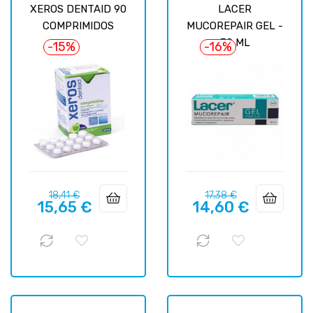
XEROS DENTAID 90
LACER
COMPRIMIDOS
MUCOREPAIR GEL -
30 ML
-15%
-16%
Prix
Prix
Prix
Prix
18,41 €
17,38 €
15,65 €
14,60 €
habituel
habituel