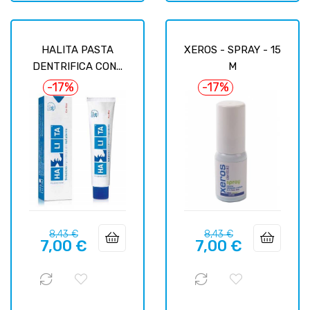
HALITA PASTA
XEROS - SPRAY - 15
DENTRIFICA CON...
M
-17%
-17%
Prix
Prix
Prix
Prix
8,43 €
8,43 €
7,00 €
7,00 €
habituel
habituel