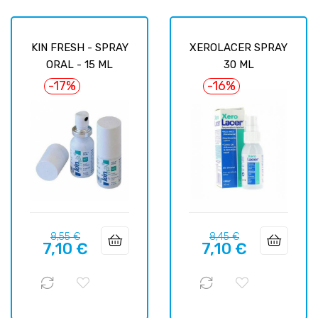
KIN FRESH - SPRAY
XEROLACER SPRAY
ORAL - 15 ML
30 ML
-17%
-16%
Prix
Prix
Prix
Prix
8,55 €
8,45 €
7,10 €
7,10 €
habituel
habituel