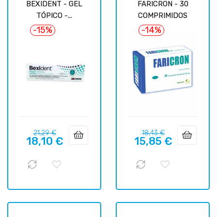
BEXIDENT - GEL
FARICRON - 30
TÓPICO -...
COMPRIMIDOS
-15%
-14%
Prix
Prix
Prix
Prix
21,29 €
18,43 €
18,10 €
15,85 €
habituel
habituel