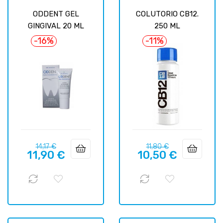
ODDENT GEL
COLUTORIO CB12.
GINGIVAL 20 ML
250 ML
-16%
-11%
Prix
Prix
Prix
Prix
14,17 €
11,80 €
11,90 €
10,50 €
habituel
habituel