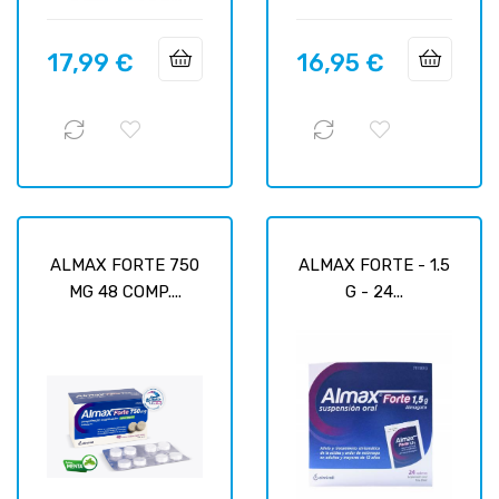
17,99 €
16,95 €
Prix
Prix
ALMAX FORTE 750
ALMAX FORTE - 1.5
MG 48 COMP....
G - 24...