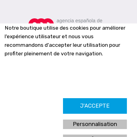
Notre boutique utilise des cookies pour améliorer
l'expérience utilisateur et nous vous
recommandons d'accepter leur utilisation pour
profiter pleinement de votre navigation.
Farmacia Los Altos nº756
J'ACCEPTE
Ldo. Alfredo Aparicio Grau 22555408K
N. Col. Colegio Oficial de Farmacéuticos de Alicante 4327
Nº de autorización A-790-F
Personnalisation
C/ Moncayo, 97 (Vistalmar) Urb. Los Altos
03185 Torrevieja, Alicante (España)