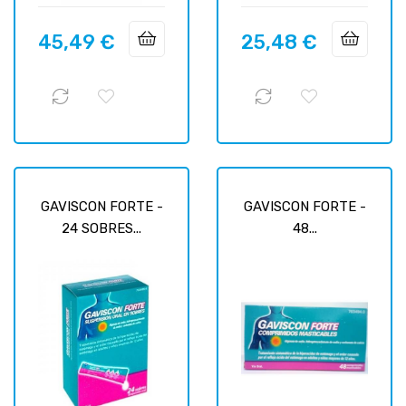
45,49 €
25,48 €
Prix
Prix
GAVISCON FORTE -
GAVISCON FORTE -
24 SOBRES...
48...