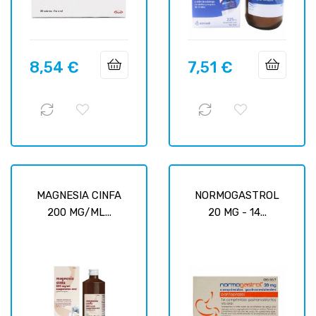
8,54 €
7,51 €
Prix
Prix
MAGNESIA CINFA
NORMOGASTROL
200 MG/ML...
20 MG - 14...