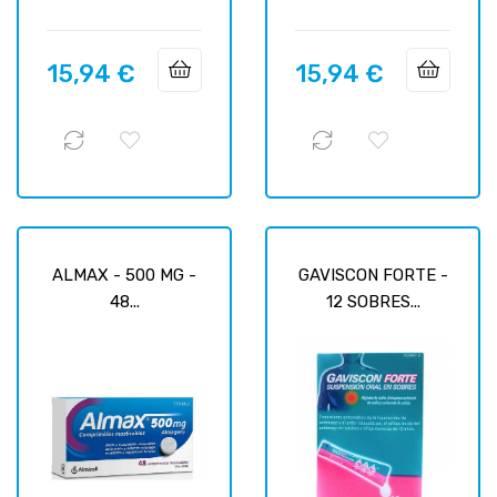
15,94 €
15,94 €
Prix
Prix
ALMAX - 500 MG -
GAVISCON FORTE -
48...
12 SOBRES...