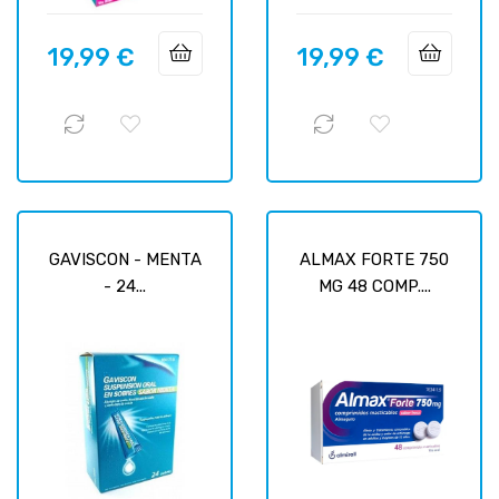
19,99 €
19,99 €
Prix
Prix
GAVISCON - MENTA
ALMAX FORTE 750
- 24...
MG 48 COMP....