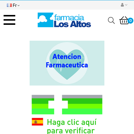
Fr
Basculer
la
0
navigation