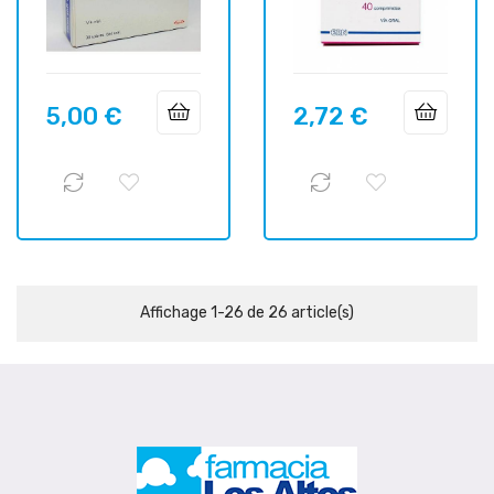
5,00 €
2,72 €
Prix
Prix
Affichage 1-26 de 26 article(s)