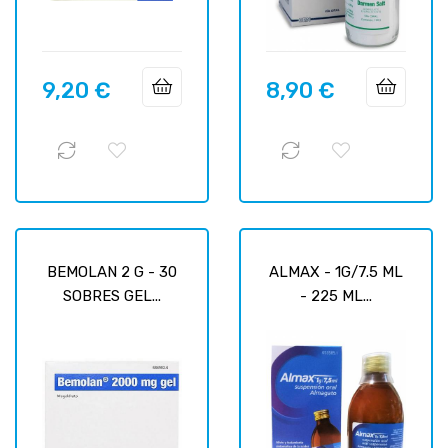
9,20 €
8,90 €
Prix
Prix
BEMOLAN 2 G - 30
ALMAX - 1G/7.5 ML
SOBRES GEL...
- 225 ML...