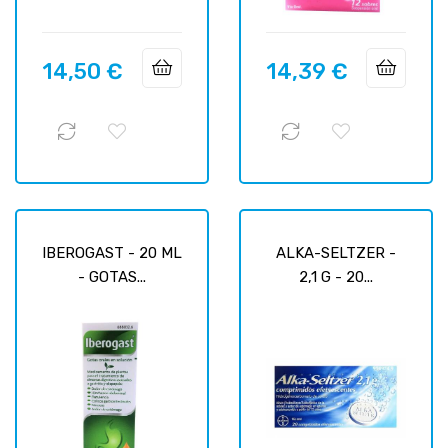
14,50 €
14,39 €
Prix
Prix
IBEROGAST - 20 ML
ALKA-SELTZER -
- GOTAS...
2,1 G - 20...