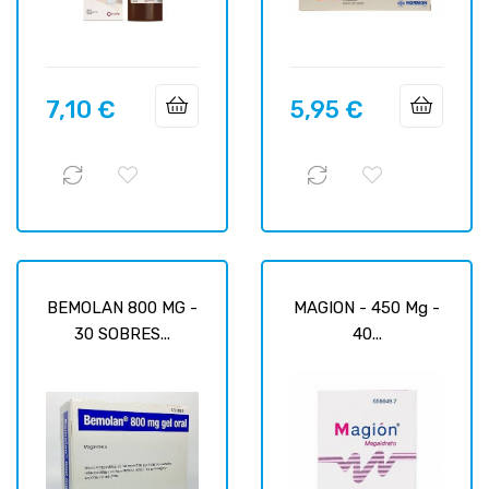
7,10 €
5,95 €
Prix
Prix
BEMOLAN 800 MG -
MAGION - 450 Mg -
30 SOBRES...
40...