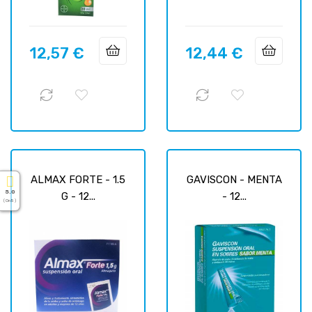
12,57 €
12,44 €
Prix
Prix
ALMAX FORTE - 1.5
GAVISCON - MENTA
5.0
G - 12...
- 12...
( On 5 )