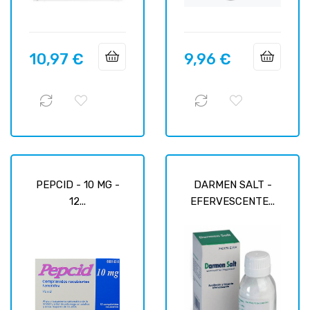
10,97 €
9,96 €
Prix
Prix
PEPCID - 10 MG -
DARMEN SALT -
12...
EFERVESCENTE...