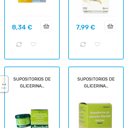
8,34 €
7,99 €
Prix
Prix
SUPOSITORIOS DE
SUPOSITORIOS DE
5.0
GLICERINA...
GLICERINA...
( On 5 )