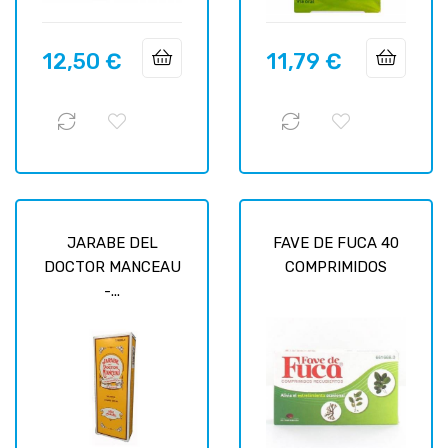
12,50 €
11,79 €
Prix
Prix
JARABE DEL
FAVE DE FUCA 40
DOCTOR MANCEAU
COMPRIMIDOS
-...