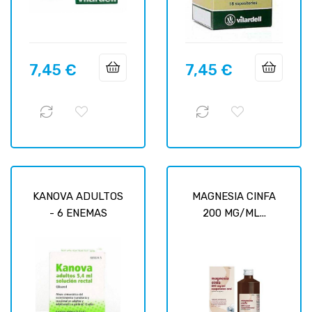
7,45 €
7,45 €
Prix
Prix
KANOVA ADULTOS
MAGNESIA CINFA
- 6 ENEMAS
200 MG/ML...