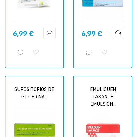
6,99 €
6,99 €
Prix
Prix
SUPOSITORIOS DE
EMULIQUEN
GLICERINA...
LAXANTE
EMULSIÓN...