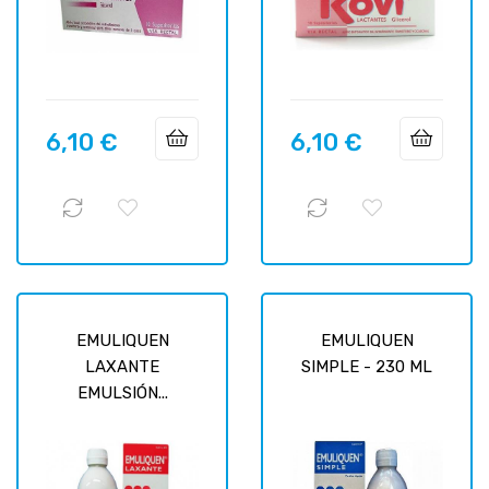
6,10 €
6,10 €
Prix
Prix
EMULIQUEN
EMULIQUEN
LAXANTE
SIMPLE - 230 ML
EMULSIÓN...