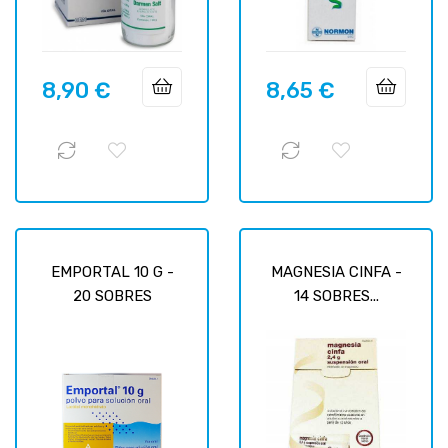
8,90 €
8,65 €
Prix
Prix
EMPORTAL 10 G -
MAGNESIA CINFA -
20 SOBRES
14 SOBRES...