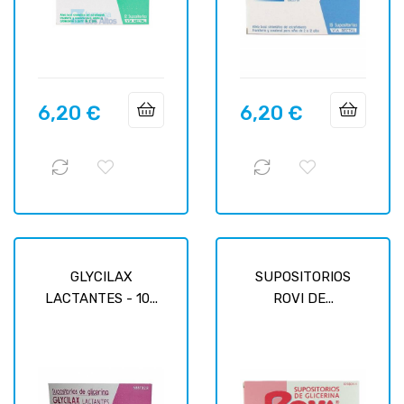
6,20 €
6,20 €
Prix
Prix
GLYCILAX
SUPOSITORIOS
LACTANTES - 10...
ROVI DE...