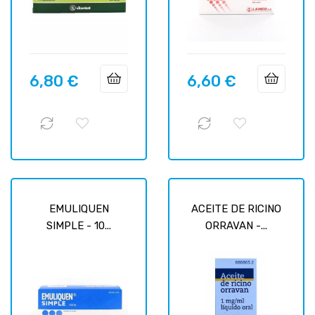
6,80 €
6,60 €
Prix
Prix
EMULIQUEN
ACEITE DE RICINO
SIMPLE - 10...
ORRAVAN -...