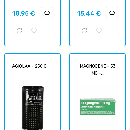
18,95 €
15,44 €
Prix
Prix
AGIOLAX - 250 G
MAGNOGENE - 53
MG -...