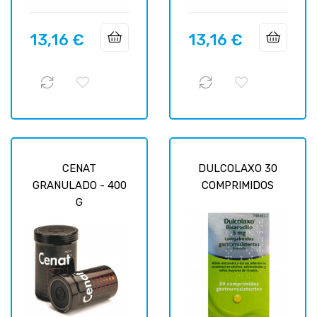
13,16 €
13,16 €
Prix
Prix
CENAT
DULCOLAXO 30
GRANULADO - 400
COMPRIMIDOS
G