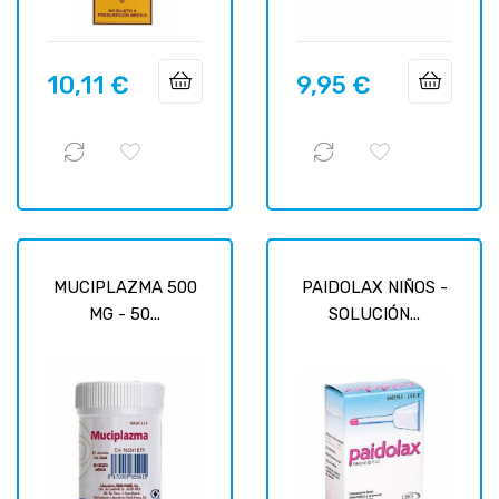
10,11 €
9,95 €
Prix
Prix
MUCIPLAZMA 500
PAIDOLAX NIÑOS -
MG - 50...
SOLUCIÓN...