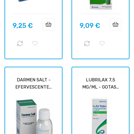
9,25 €
9,09 €
Prix
Prix
DARMEN SALT -
LUBRILAX 7,5
EFERVESCENTE...
MG/ML - GOTAS...