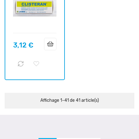
3,12 €
Prix
Affichage 1-41 de 41 article(s)