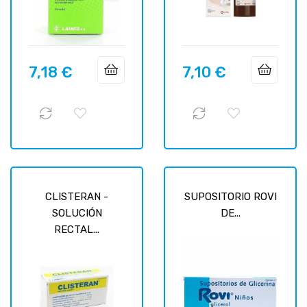
7,18 €
7,10 €
Prix
Prix
CLISTERAN -
SUPOSITORIO ROVI
SOLUCIÓN
DE...
RECTAL...