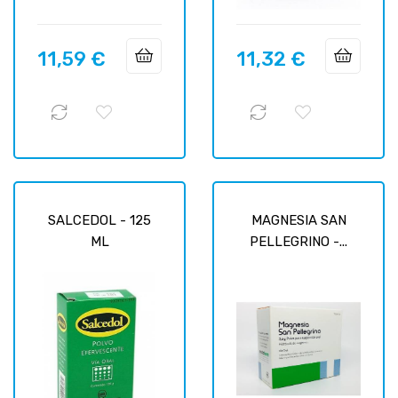
11,59 €
11,32 €
Prix
Prix
SALCEDOL - 125
MAGNESIA SAN
ML
PELLEGRINO -...