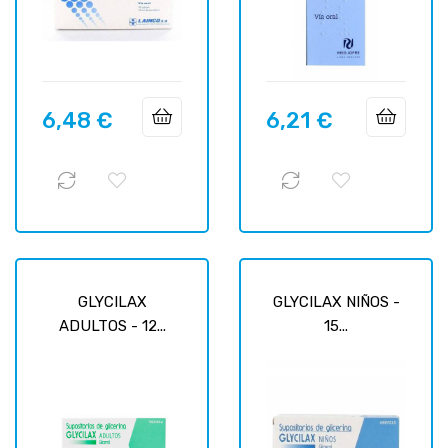
6,48 €
6,21 €
Prix
Prix
GLYCILAX
GLYCILAX NIÑOS -
ADULTOS - 12...
15...