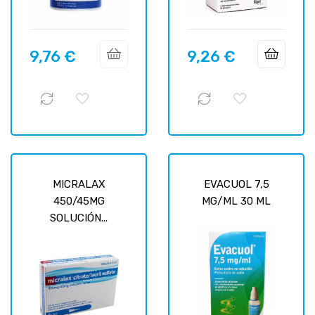
9,76 €
9,26 €
Prix
Prix
MICRALAX
EVACUOL 7,5
450/45MG
MG/ML 30 ML
SOLUCIÓN...