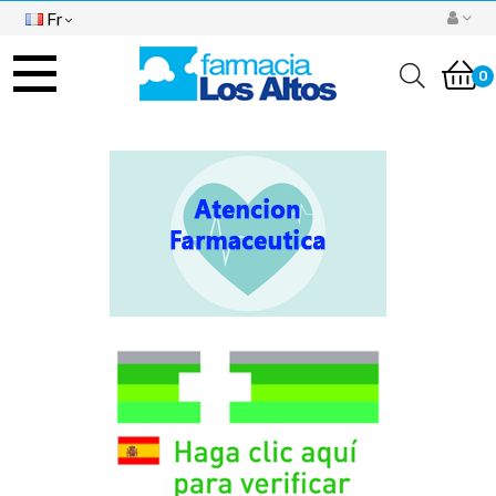
Fr
Basculer
la
0
navigation