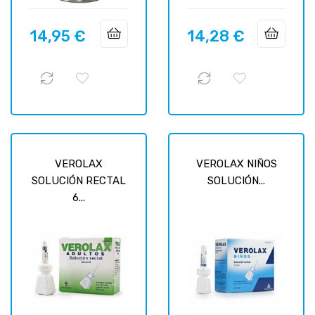
14,95 €
14,28 €
Prix
Prix
VEROLAX
VEROLAX NIÑOS
SOLUCIÓN RECTAL
SOLUCIÓN...
6...