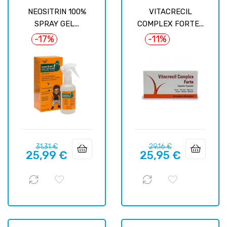
NEOSITRIN 100%
VITACRECIL
SPRAY GEL...
COMPLEX FORTE...
-17%
-11%
Prix
Prix
Prix
Prix
31,31 €
29,16 €
25,99 €
25,95 €
habituel
habituel