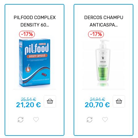
PILFOOD COMPLEX
DERCOS CHAMPU
DENSITY 60...
ANTICASPA...
-17%
-17%
Prix
Prix
Prix
Prix
25,54 €
24,94 €
21,20 €
20,70 €
habituel
habituel