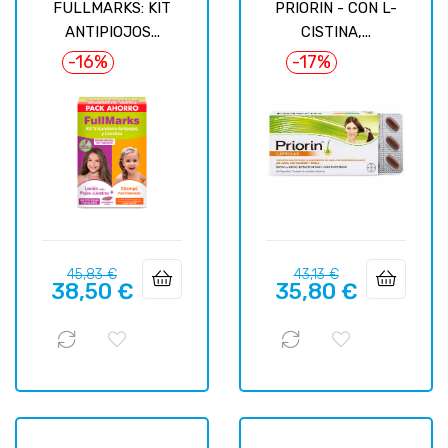
FULLMARKS: KIT
PRIORIN - CON L-
ANTIPIOJOS...
CISTINA,...
-16%
-17%
Prix
Prix
Prix
Prix
45,83 €
43,13 €
38,50 €
35,80 €
habituel
habituel