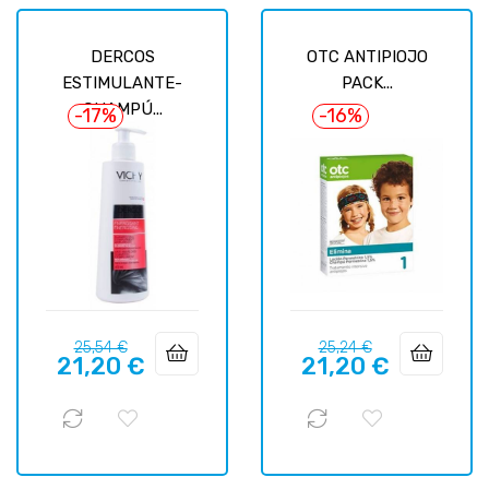
DERCOS
OTC ANTIPIOJO
ESTIMULANTE-
PACK...
CHAMPÚ...
-17%
-16%
Prix
Prix
Prix
Prix
25,54 €
25,24 €
21,20 €
21,20 €
habituel
habituel