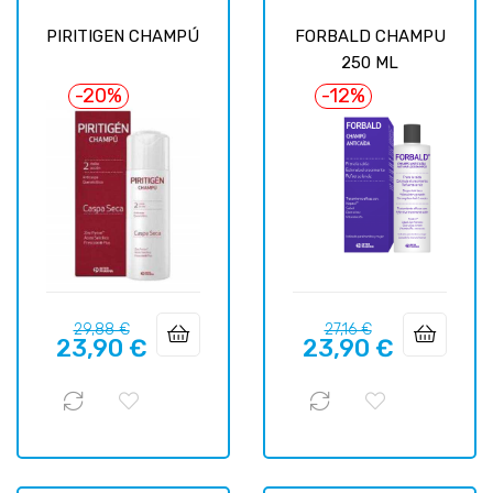
PIRITIGEN CHAMPÚ
FORBALD CHAMPU
250 ML
-20%
-12%
Prix
Prix
Prix
Prix
29,88 €
27,16 €
23,90 €
23,90 €
habituel
habituel