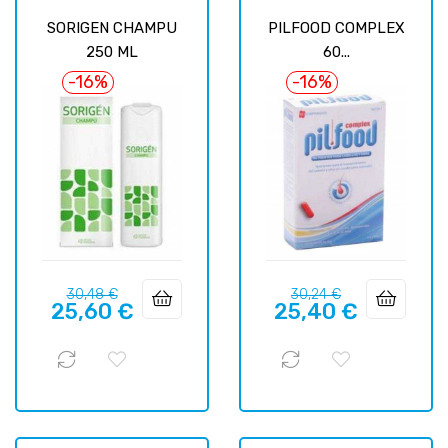
SORIGEN CHAMPU
PILFOOD COMPLEX
250 ML
60...
-16%
-16%
Prix
Prix
Prix
Prix
30,48 €
30,24 €
25,60 €
25,40 €
habituel
habituel