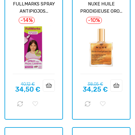
FULLMARKS SPRAY
NUXE HUILE
ANTIPIOJOS...
PRODIGIEUSE ORO...
-14%
-10%
Prix
Prix
Prix
Prix
40,12 €
38,05 €
34,50 €
34,25 €
habituel
habituel