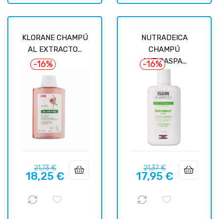
KLORANE CHAMPÚ
NUTRADEICA
AL EXTRACTO...
CHAMPÚ
ANTICASPA...
-16%
-16%
Prix
Prix
Prix
Prix
21,73 €
21,37 €
18,25 €
17,95 €
habituel
habituel