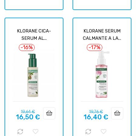
KLORANE CICA-
KLORANE SERUM
SERUM AL...
CALMANTE A LA...
-16%
-17%
Prix
Prix
Prix
Prix
19,64 €
19,76 €
16,50 €
16,40 €
habituel
habituel