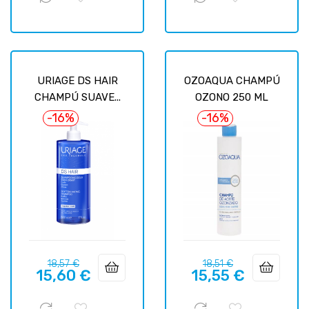
URIAGE DS HAIR
OZOAQUA CHAMPÚ
CHAMPÚ SUAVE...
OZONO 250 ML
-16%
-16%
Prix
Prix
Prix
Prix
18,57 €
18,51 €
15,60 €
15,55 €
habituel
habituel