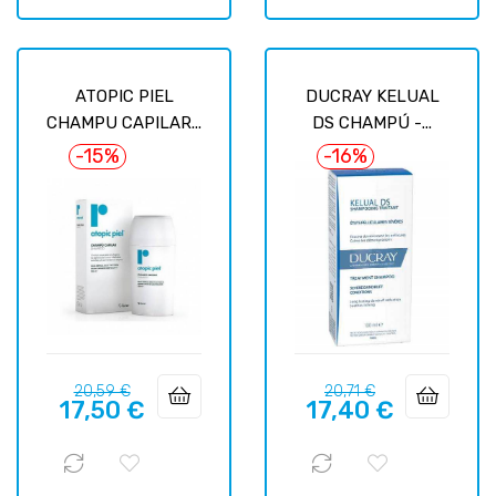
ATOPIC PIEL
DUCRAY KELUAL
CHAMPU CAPILAR...
DS CHAMPÚ -...
-15%
-16%
Prix
Prix
Prix
Prix
20,59 €
20,71 €
17,50 €
17,40 €
habituel
habituel