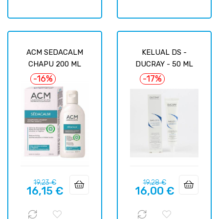
ACM SEDACALM
KELUAL DS -
CHAPU 200 ML
DUCRAY - 50 ML
-16%
-17%
Prix
Prix
Prix
Prix
19,23 €
19,28 €
16,15 €
16,00 €
habituel
habituel