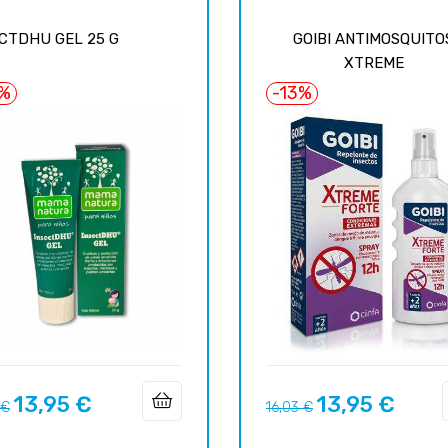
CTDHU GEL 25 G
GOIBI ANTIMOSQUITO
XTREME
7%
-13%
13,95 €
13,95 €
Prix
Prix
Prix
 €
16,03 €
uel
habituel