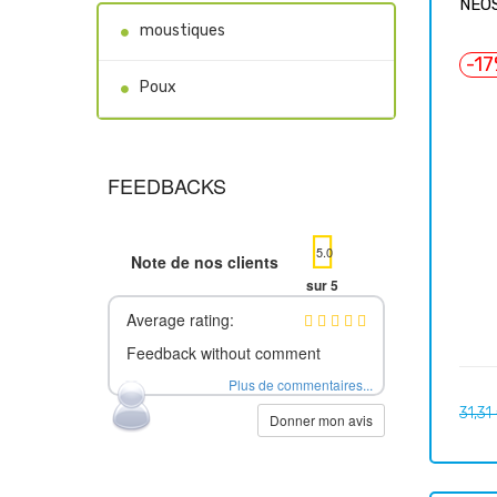
NEOS
moustiques
-1
Poux
FEEDBACKS
5.0
Note de nos clients
sur 5
Average rating:
Feedback without comment
Plus de commentaires...
Prix
31,31
Donner mon avis
habit