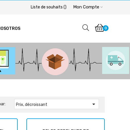
Mon Compte
Liste de souhaits
(
)
0
NOSOTROS

par:
Prix, décroissant