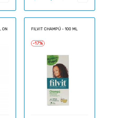
habituel
L ON
FILVIT CHAMPÚ - 100 ML
-17%