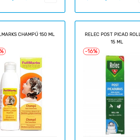
uel
habituel
LMARKS CHAMPÚ 150 ML
RELEC POST PICAD ROL
15 ML
3%
-16%