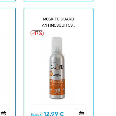
MOSKITO GUARD
ANTIMOSQUITOS...
-17%
12,99 €
Prix
Prix
15,65 €