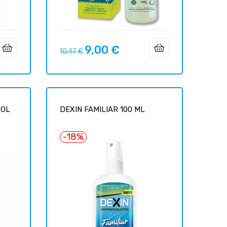
9,00 €
Prix
Prix
10,47 €
habituel
SOL
DEXIN FAMILIAR 100 ML
-18%