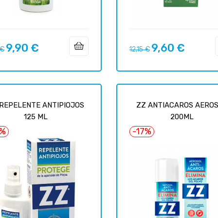
9,90 €
9,60 €
Prix
Prix
Prix
 €
12,15 €
uel
habituel
 REPELENTE ANTIPIOJOS
ZZ ANTIACAROS AERO
125 ML
200ML
0%
-17%