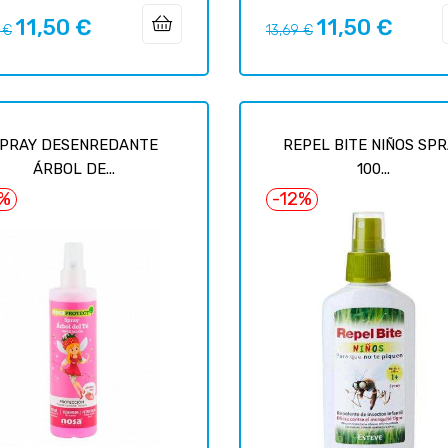
11,50 €
11,50 €
Prix
Prix
Prix
 €
13,69 €
uel
habituel
PRAY DESENREDANTE
REPEL BITE NIÑOS SP
ÁRBOL DE...
100...
7%
-12%