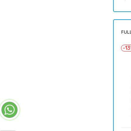
habit
FUL
-1