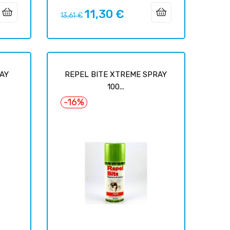
11,30 €
Prix
Prix
13,61 €
habituel
RAY
REPEL BITE XTREME SPRAY
100...
-16%