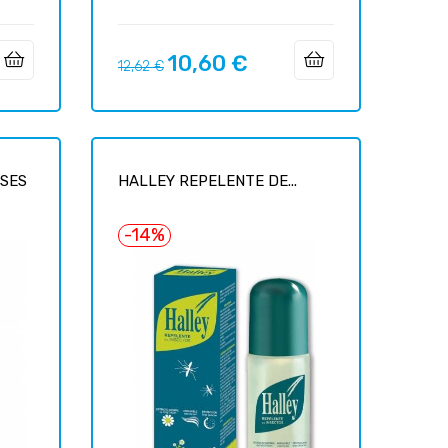
10,60 €
Prix
Prix
12,62 €
habituel
ESES
HALLEY REPELENTE DE...
-14%