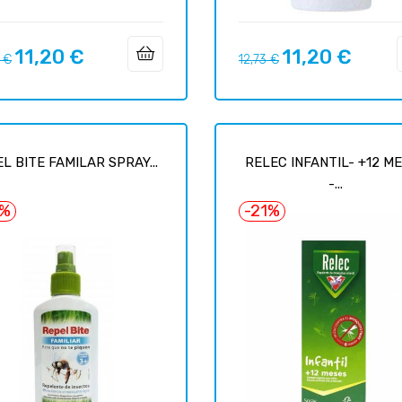
11,20 €
11,20 €
Prix
Prix
Prix
 €
12,73 €
uel
habituel
L BITE FAMILAR SPRAY...
RELEC INFANTIL- +12 M
-...
5%
-21%