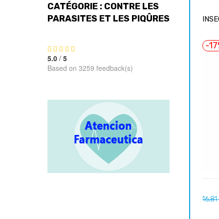
CATÉGORIE : CONTRE LES
PARASITES ET LES PIQÛRES
INSE
-1
5.0
/
5
Based on 3259 feedback(s)
Prix
16,81
habit