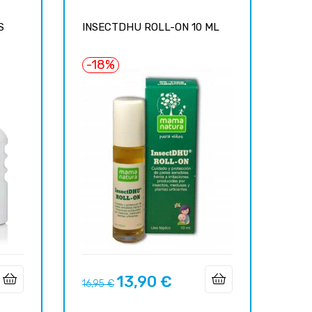
S
INSECTDHU ROLL-ON 10 ML
-18%
13,90 €
Prix
Prix
16,95 €
habituel