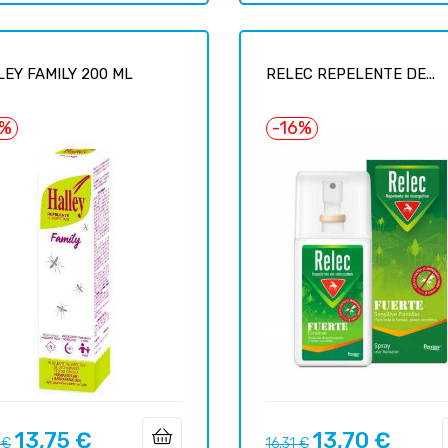
EY FAMILY 200 ML
RELEC REPELENTE DE...
6%
-16%
13,75 €
13,70 €
Prix
Prix
Prix
 €
16,31 €