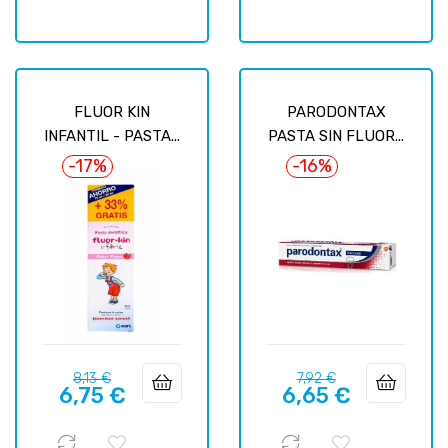
FLUOR KIN
PARODONTAX
INFANTIL - PASTA...
PASTA SIN FLUOR...
-17%
-16%
Prix
Prix
Prix
Prix
8,13 €
7,92 €
6,75 €
6,65 €
habituel
habituel