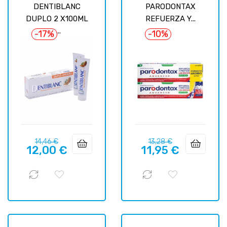
DENTIBLANC
PARODONTAX
DUPLO 2 X100ML
REFUERZA Y...
-...
-17%
-10%
Prix
Prix
Prix
Prix
14,46 €
13,28 €
12,00 €
11,95 €
habituel
habituel