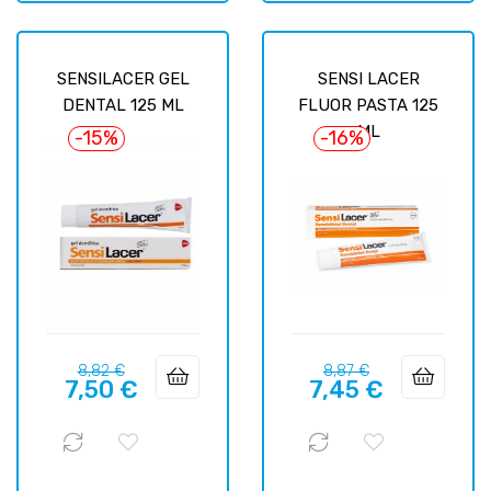
SENSILACER GEL
SENSI LACER
DENTAL 125 ML
FLUOR PASTA 125
ML
-15%
-16%
Prix
Prix
Prix
Prix
8,82 €
8,87 €
7,50 €
7,45 €
habituel
habituel