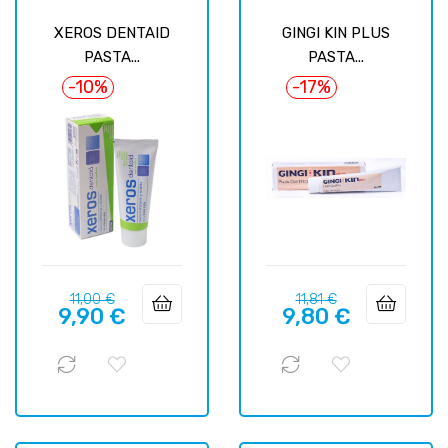
XEROS DENTAID
GINGI KIN PLUS
PASTA...
PASTA...
-10%
-17%
Prix
Prix
Prix
Prix
11,00 €
11,81 €
9,90 €
9,80 €
habituel
habituel