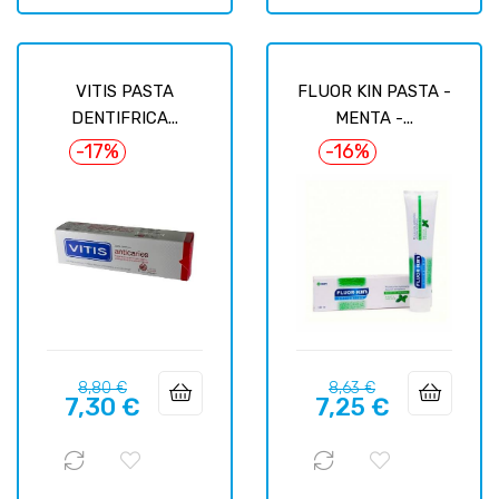
VITIS PASTA
FLUOR KIN PASTA -
DENTIFRICA...
MENTA -...
-17%
-16%
Prix
Prix
Prix
Prix
8,80 €
8,63 €
7,30 €
7,25 €
habituel
habituel