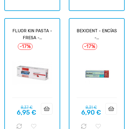
FLUOR KIN PASTA -
BEXIDENT - ENCÍAS
FRESA -...
-...
-17%
-17%
Prix
Prix
Prix
Prix
8,37 €
8,31 €
6,95 €
6,90 €
habituel
habituel