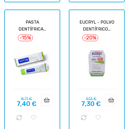
PASTA
EUCRYL - POLVO
DENTÍFRICA...
DENTÍFRICO...
-15%
-20%
Prix
Prix
Prix
Prix
8,71 €
9,13 €
7,40 €
7,30 €
habituel
habituel