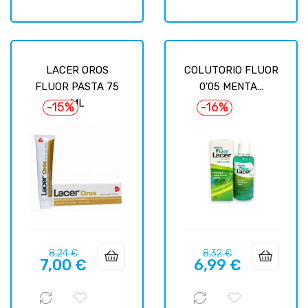
LACER OROS
COLUTORIO FLUOR
FLUOR PASTA 75
0'05 MENTA...
ML
-15%
-16%
Prix
Prix
Prix
Prix
8,24 €
8,32 €
7,00 €
6,99 €
habituel
habituel