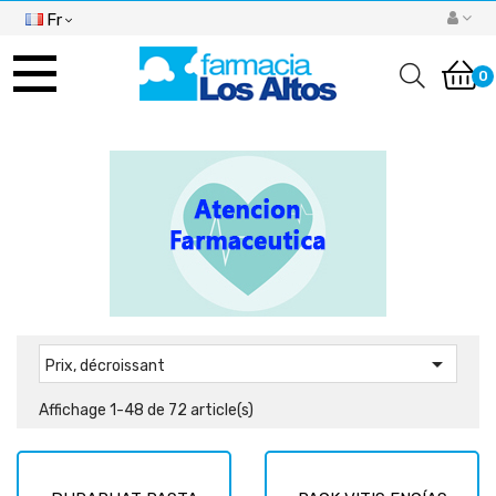
Fr
Basculer
la
0
navigation

Prix, décroissant
Affichage 1-48 de 72 article(s)