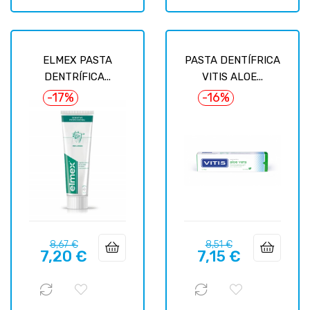
ELMEX PASTA
PASTA DENTÍFRICA
DENTRÍFICA...
VITIS ALOE...
-17%
-16%
Prix
Prix
Prix
Prix
8,67 €
8,51 €
7,20 €
7,15 €
habituel
habituel