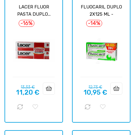
LACER FLUOR
FLUOCARIL DUPLO
PASTA DUPLO...
2X125 ML -
-16%
-14%
Prix
Prix
Prix
Prix
13,33 €
12,73 €
11,20 €
10,95 €
habituel
habituel