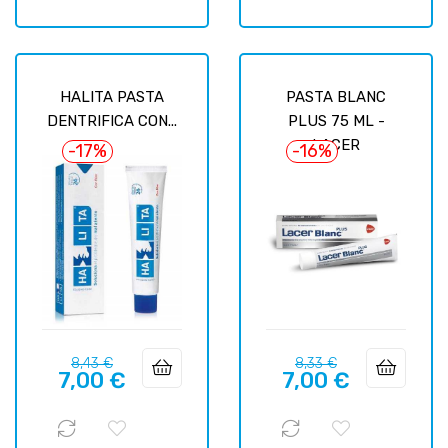
HALITA PASTA
PASTA BLANC
DENTRIFICA CON...
PLUS 75 ML -
LACER
-17%
-16%
Prix
Prix
Prix
Prix
8,43 €
8,33 €
7,00 €
7,00 €
habituel
habituel