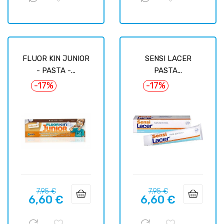
FLUOR KIN JUNIOR
SENSI LACER
- PASTA -...
PASTA...
-17%
-17%
Prix
Prix
Prix
Prix
7,95 €
7,95 €
6,60 €
6,60 €
habituel
habituel