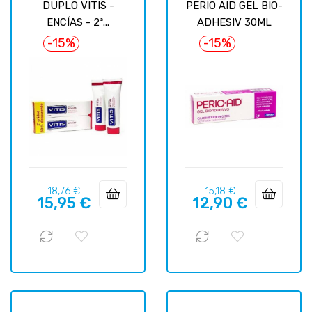
DUPLO VITIS -
PERIO AID GEL BIO-
ENCÍAS - 2ª...
ADHESIV 30ML
-15%
-15%
Prix
Prix
Prix
Prix
18,76 €
15,18 €
15,95 €
12,90 €
habituel
habituel