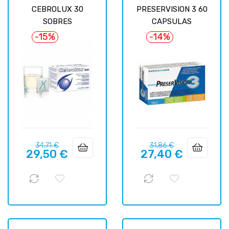
CEBROLUX 30
PRESERVISION 3 60
SOBRES
CAPSULAS
-15%
-14%
Prix
Prix
Prix
Prix
34,71 €
31,86 €
29,50 €
27,40 €
habituel
habituel