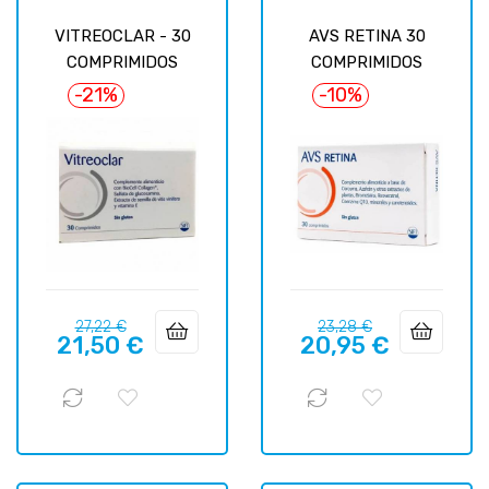
VITREOCLAR - 30
AVS RETINA 30
COMPRIMIDOS
COMPRIMIDOS
-21%
-10%
Prix
Prix
Prix
Prix
27,22 €
23,28 €
21,50 €
20,95 €
habituel
habituel