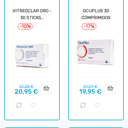
VITREOCLAR ORO -
OCUPLUS 30
30 STICKS...
COMPRIMIDOS
-10%
-17%
Prix
Prix
Prix
Prix
23,28 €
24,04 €
20,95 €
19,95 €
habituel
habituel