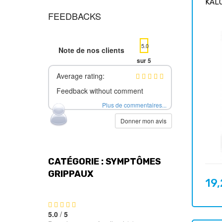
KALO
FEEDBACKS
5.0
Note de nos clients
sur 5
Average rating:
Feedback without comment
Plus de commentaires...
Donner mon avis
CATÉGORIE : SYMPTÔMES
GRIPPAUX
19
Prix
5.0
/
5