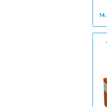
14
Prix