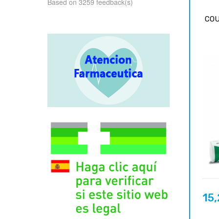
Based on 3259 feedback(s)
COU
15
Prix