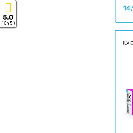
14
Prix
5.0
( On 5 )
ILVI