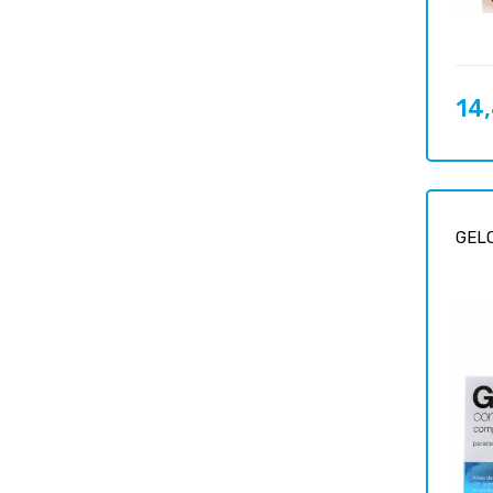
14
Prix
GELO