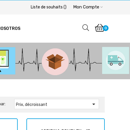
Mon Compte
Liste de souhaits
(
)
0
NOSOTROS

par:
Prix, décroissant