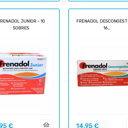
RENADOL JUNIOR - 10
FRENADOL DESCONGESTI
SOBRES
16...
,95 €
14,95 €
Prix