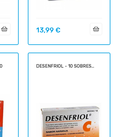
13,99 €
Prix
10
DESENFRIOL - 10 SOBRES...