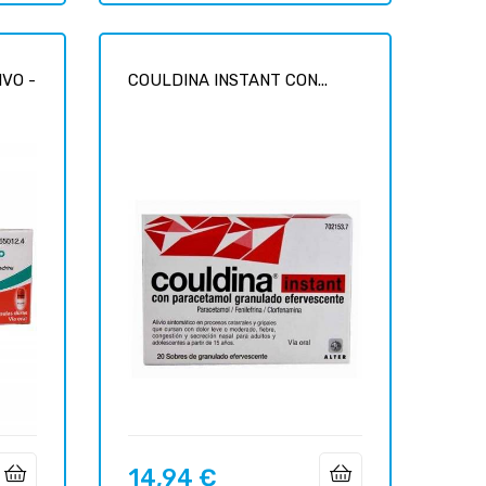
VO -
COULDINA INSTANT CON...
14,94 €
Prix