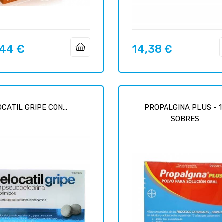
,44 €
14,38 €
Prix
CATIL GRIPE CON...
PROPALGINA PLUS - 
SOBRES