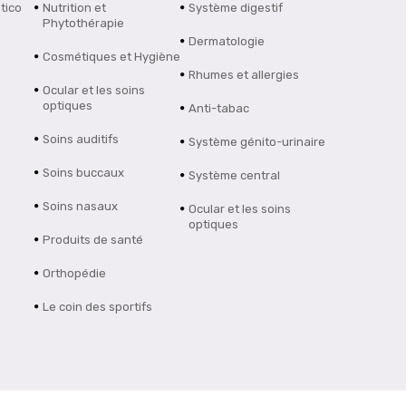
tico
Nutrition et
Système digestif
Phytothérapie
Dermatologie
Cosmétiques et Hygiène
Rhumes et allergies
Ocular et les soins
optiques
Anti-tabac
Soins auditifs
Système génito-urinaire
Soins buccaux
Système central
Soins nasaux
Ocular et les soins
optiques
Produits de santé
Orthopédie
Le coin des sportifs