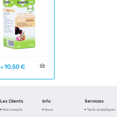
10,50 €
Prix
 €
uel
Les Clients
Info
Servicios
Mon compte
Nous
Tests analytiques