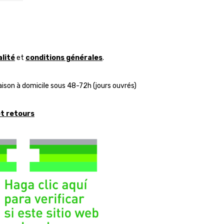
alité
et
conditions générales
.
aison à domicile sous 48-72h (jours ouvrés)
et retours