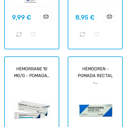
9,99 €
8,95 €
Prix
Prix
HEMORRANE 10
HEMODREN -
MG/G - POMADA...
POMADA RECTAL
-...