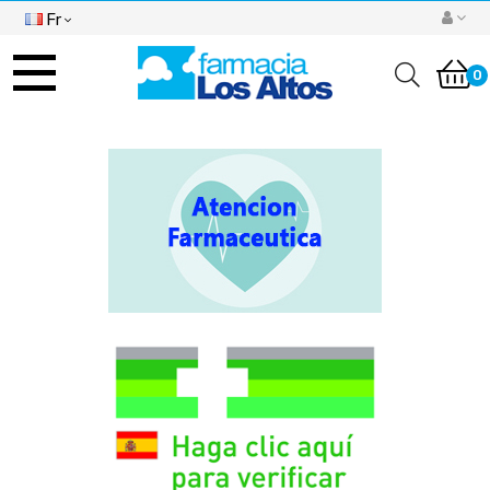
Fr
Basculer
la
0
navigation