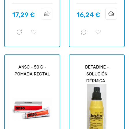
17,29 €
16,24 €
Prix
Prix
ANSO - 50 G -
BETADINE -
POMADA RECTAL
SOLUCIÓN
DÉRMICA...