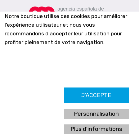
Notre boutique utilise des cookies pour améliorer
l'expérience utilisateur et nous vous
recommandons d'accepter leur utilisation pour
profiter pleinement de votre navigation.
Farmacia Los Altos nº756
J'ACCEPTE
Ldo. Alfredo Aparicio Grau 22555408K
N. Col. Colegio Oficial de Farmacéuticos de Alicante 4327
Nº de autorización A-790-F
Personnalisation
C/ Moncayo, 97 (Vistalmar) Urb. Los Altos
03185 Torrevieja, Alicante (España)
Plus d'informations