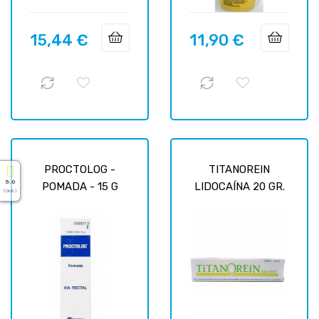
15,44 €
11,90 €
Prix
Prix
PROCTOLOG -
TITANOREIN
5.0
POMADA - 15 G
LIDOCAÍNA 20 GR.
( On 5 )