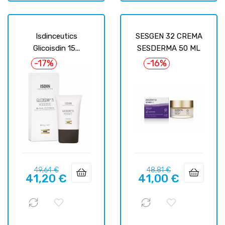
Isdinceutics
SESGEN 32 CREMA
Glicoisdin 15...
SESDERMA 50 ML
-17%
-16%
Prix
Prix
Prix
Prix
49,64 €
48,81 €
41,20 €
41,00 €
habituel
habituel