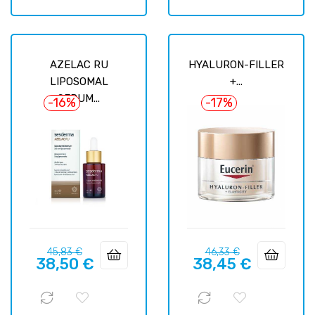
AZELAC RU
HYALURON-FILLER
LIPOSOMAL
+...
SERUM...
-16%
-17%
Prix
Prix
Prix
Prix
45,83 €
46,33 €
38,50 €
38,45 €
habituel
habituel