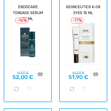
ENDOCARE
ISDINCEUTICS K-OX
TENSAGE SERUM
EYES 15 ML
30 ML
-16%
-17%
Prix
Prix
Prix
Prix
61,90 €
62,53 €
52,00 €
51,90 €
habituel
habituel