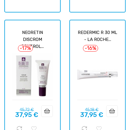
NEORETIN
REDERMIC R 30 ML
DISCROM
- LA ROCHE...
CONTROL...
-17%
-16%
Prix
Prix
Prix
Prix
45,72 €
45,18 €
37,95 €
37,95 €
habituel
habituel