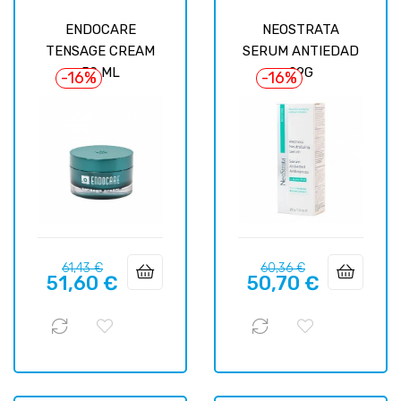
ENDOCARE
NEOSTRATA
TENSAGE CREAM
SERUM ANTIEDAD
50 ML
29G
-16%
-16%
Prix
Prix
Prix
Prix
61,43 €
60,36 €
51,60 €
50,70 €
habituel
habituel