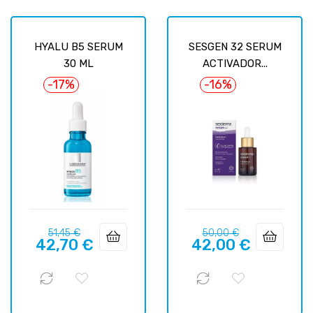
HYALU B5 SERUM
SESGEN 32 SERUM
30 ML
ACTIVADOR...
-17%
-16%
Prix
Prix
Prix
Prix
51,45 €
50,00 €
42,70 €
42,00 €
habituel
habituel