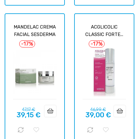
MANDELAC CREMA
ACGLICOLIC
FACIAL SESDERMA
CLASSIC FORTE...
-17%
-17%
Prix
Prix
Prix
Prix
47,17 €
46,99 €
39,15 €
39,00 €
habituel
habituel