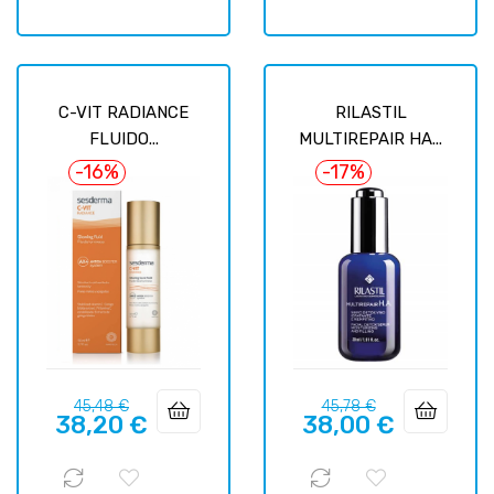
C-VIT RADIANCE
RILASTIL
FLUIDO...
MULTIREPAIR HA...
-16%
-17%
Prix
Prix
Prix
Prix
45,48 €
45,78 €
38,20 €
38,00 €
habituel
habituel