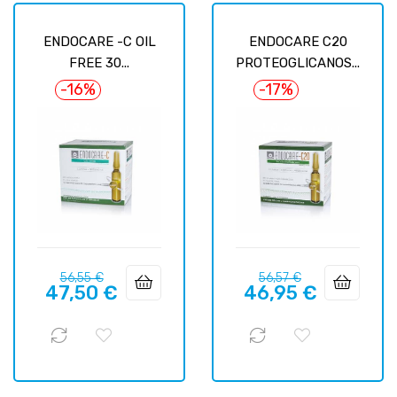
ENDOCARE -C OIL
ENDOCARE C20
FREE 30...
PROTEOGLICANOS...
-16%
-17%
Prix
Prix
Prix
Prix
56,55 €
56,57 €
47,50 €
46,95 €
habituel
habituel