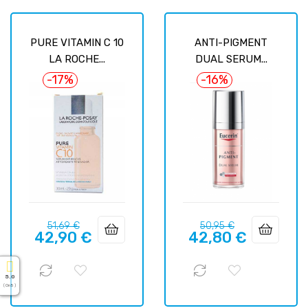
PURE VITAMIN C 10
ANTI-PIGMENT
LA ROCHE...
DUAL SERUM...
-17%
-16%
Prix
Prix
Prix
Prix
51,69 €
50,95 €
42,90 €
42,80 €
habituel
habituel
5.0
( On 5 )