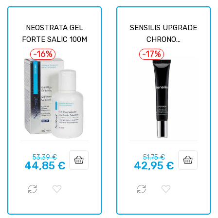
NEOSTRATA GEL
SENSILIS UPGRADE
FORTE SALIC 100M
CHRONO...
-16%
-17%
Prix
Prix
Prix
Prix
53,39 €
51,75 €
44,85 €
42,95 €
habituel
habituel