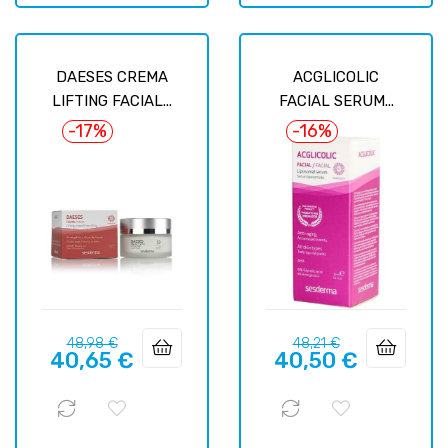
DAESES CREMA
ACGLICOLIC
LIFTING FACIAL...
FACIAL SERUM...
-17%
-16%
Prix
Prix
Prix
Prix
48,98 €
48,21 €
40,65 €
40,50 €
habituel
habituel