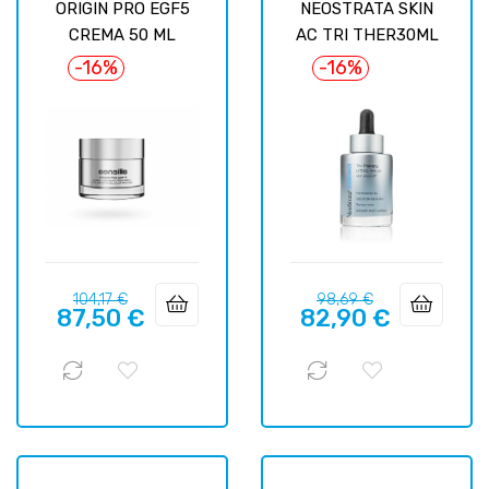
ORIGIN PRO EGF5
NEOSTRATA SKIN
CREMA 50 ML
AC TRI THER30ML
-16%
-16%
Prix
Prix
Prix
Prix
104,17 €
98,69 €
87,50 €
82,90 €
habituel
habituel