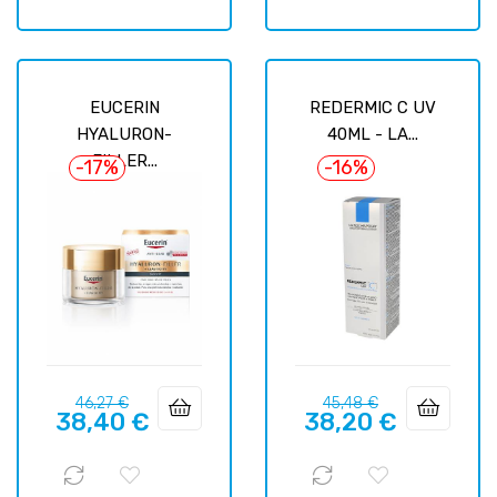
EUCERIN
REDERMIC C UV
HYALURON-
40ML - LA...
FILLER...
-17%
-16%
Prix
Prix
Prix
Prix
46,27 €
45,48 €
38,40 €
38,20 €
habituel
habituel