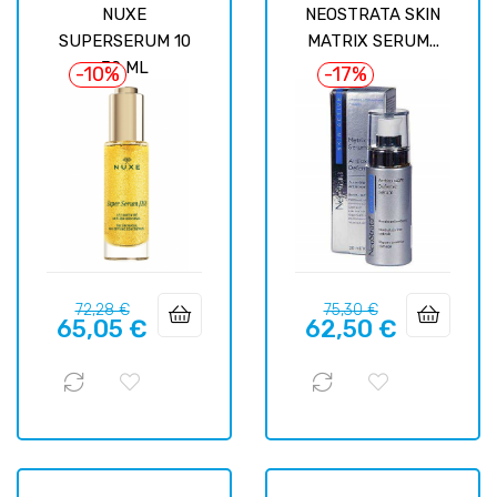
NUXE
NEOSTRATA SKIN
SUPERSERUM 10
MATRIX SERUM...
30 ML
-10%
-17%
Prix
Prix
Prix
Prix
72,28 €
75,30 €
65,05 €
62,50 €
habituel
habituel