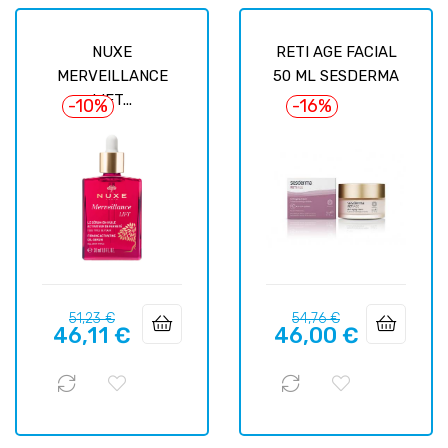
NUXE
RETI AGE FACIAL
MERVEILLANCE
50 ML SESDERMA
LIFT...
-10%
-16%
Prix
Prix
Prix
Prix
51,23 €
54,76 €
46,11 €
46,00 €
habituel
habituel