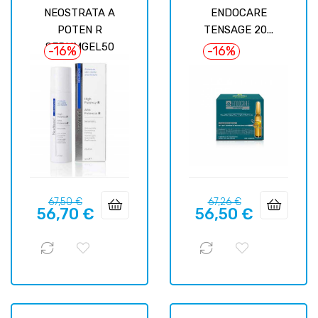
NEOSTRATA A
ENDOCARE
POTEN R
TENSAGE 20...
SERUMGEL50
-16%
-16%
Prix
Prix
Prix
Prix
67,50 €
67,26 €
56,70 €
56,50 €
habituel
habituel