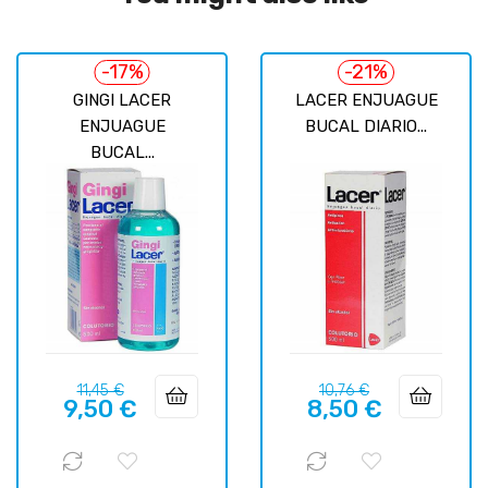
-17%
-21%
GINGI LACER
LACER ENJUAGUE
ENJUAGUE
BUCAL DIARIO...
BUCAL...
Prix
Prix
Prix
Prix
11,45 €
10,76 €
9,50 €
8,50 €
habituel
habituel