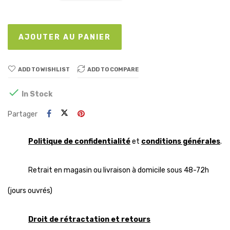
AJOUTER AU PANIER
ADD TO WISHLIST
ADD TO COMPARE

In Stock
Partager
Politique de confidentialité
et
conditions générales
.
Retrait en magasin ou livraison à domicile sous 48-72h
(jours ouvrés)
Droit de rétractation et retours