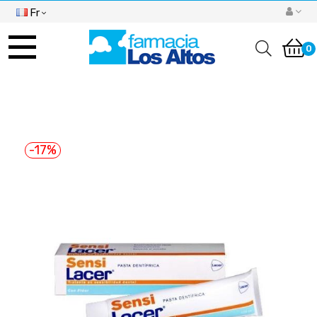
Fr
Basculer
la
0
navigation
-17%