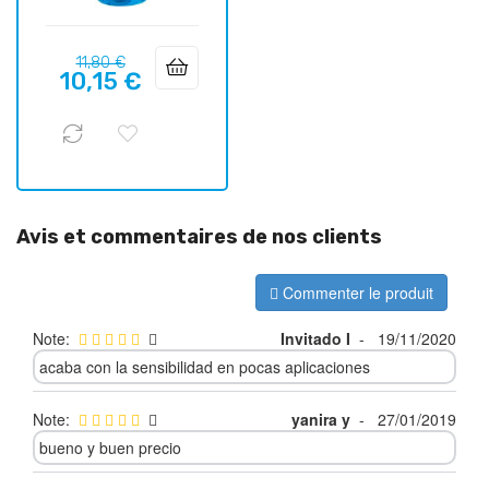
Prix
Prix
11,80 €
10,15 €
habituel
Avis et commentaires de nos clients
Commenter le produit
Note:
Invitado I
-
19/11/2020
acaba con la sensibilidad en pocas aplicaciones
Note:
yanira y
-
27/01/2019
bueno y buen precio