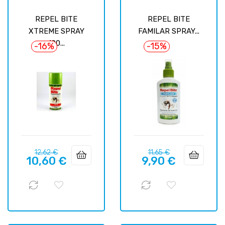
REPEL BITE
REPEL BITE
XTREME SPRAY
FAMILAR SPRAY...
100...
-16%
-15%
Базовая
Цена
Базовая
Цена
12,62 €
11,65 €
10,60 €
9,90 €
цена
цена