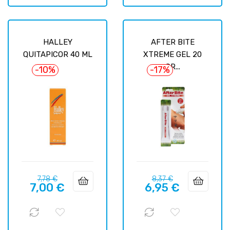
HALLEY
AFTER BITE
QUITAPICOR 40 ML
XTREME GEL 20
GR...
-10%
-17%
Базовая
Цена
Базовая
Цена
7,78 €
8,37 €
7,00 €
6,95 €
цена
цена