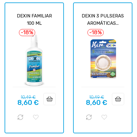
DEXIN FAMILIAR
DEXIN 3 PULSERAS
100 ML
AROMÁTICAS...
-18%
-18%
Базовая
Цена
Базовая
Цена
10,49 €
10,49 €
8,60 €
8,60 €
цена
цена