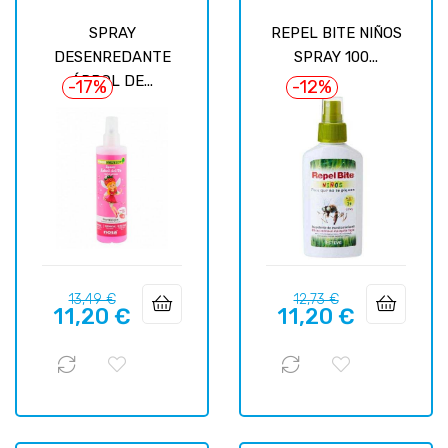
SPRAY
REPEL BITE NIÑOS
DESENREDANTE
SPRAY 100...
ÁRBOL DE...
-17%
-12%
Базовая
Цена
Базовая
Цена
13,49 €
12,73 €
11,20 €
11,20 €
цена
цена