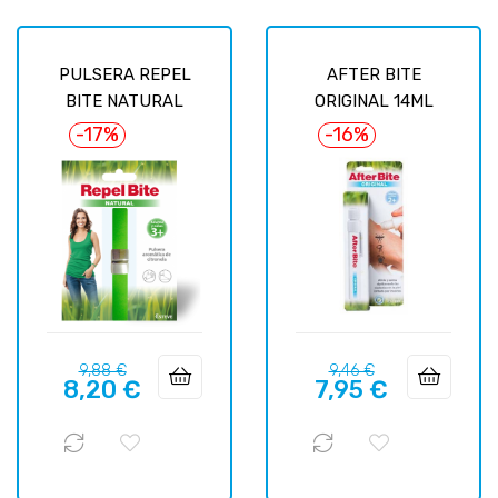
PULSERA REPEL
AFTER BITE
BITE NATURAL
ORIGINAL 14ML
-17%
-16%
Базовая
Цена
Базовая
Цена
9,88 €
9,46 €
8,20 €
7,95 €
цена
цена