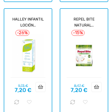
HALLEY INFANTIL
REPEL BITE
LOCIÓN...
NATURAL...
-26%
-15%
Базовая
Цена
Базовая
Цена
9,73 €
8,47 €
7,20 €
7,20 €
цена
цена