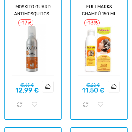
MOSKITO GUARD
FULLMARKS
ANTIMOSQUITOS...
CHAMPÚ 150 ML
-17%
-13%
Базовая
Цена
Базовая
Цена
15,65 €
13,22 €
12,99 €
11,50 €
цена
цена