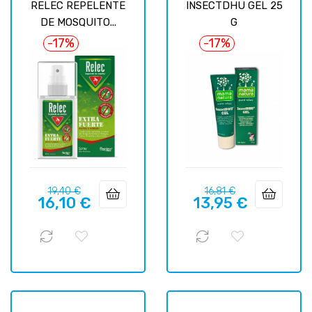
RELEC REPELENTE
INSECTDHU GEL 25
DE MOSQUITO...
G
-17%
-17%
Базовая
Цена
Базовая
Цена
19,40 €
16,81 €
16,10 €
13,95 €
цена
цена