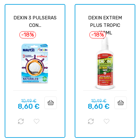
DEXIN 3 PULSERAS
DEXIN EXTREM
CON...
PLUS TROPIC
100ML
-18%
-18%
Базовая
Цена
Базовая
Цена
10,49 €
10,49 €
8,60 €
8,60 €
цена
цена