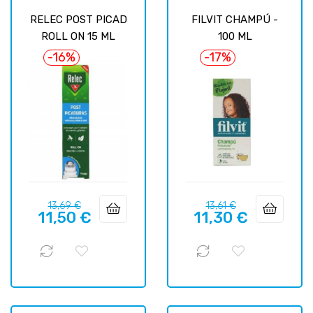
RELEC POST PICAD
FILVIT CHAMPÚ -
ROLL ON 15 ML
100 ML
-16%
-17%
Базовая
Цена
Базовая
Цена
13,69 €
13,61 €
11,50 €
11,30 €
цена
цена