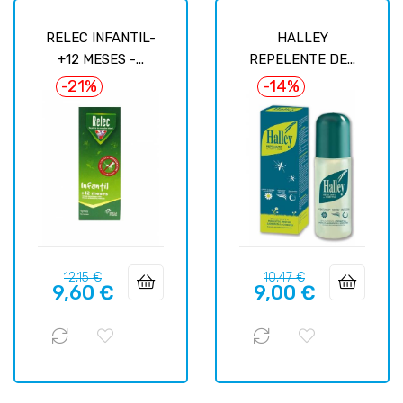
RELEC INFANTIL-
HALLEY
+12 MESES -...
REPELENTE DE...
-21%
-14%
Базовая
Цена
Базовая
Цена
12,15 €
10,47 €
9,60 €
9,00 €
цена
цена