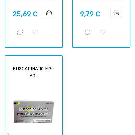
25,69 €
9,79 €
Цена
Цена
BUSCAPINA 10 MG -
60...