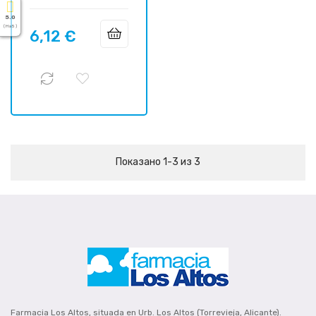
5.0
( На 5 )
6,12 €
Цена
Показано 1-3 из 3
Farmacia Los Altos, situada en Urb. Los Altos (Torrevieja, Alicante).