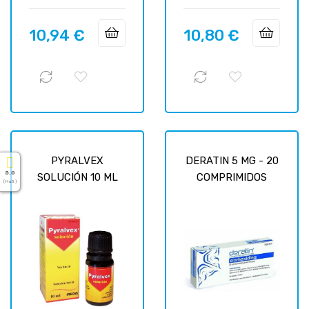
10,94 €
10,80 €
Цена
Цена
PYRALVEX
DERATIN 5 MG - 20
5.0
SOLUCIÓN 10 ML
COMPRIMIDOS
( На 5 )