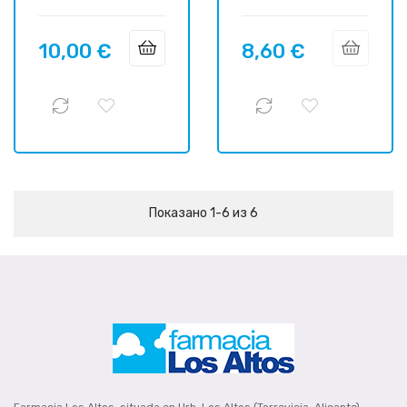
10,00 €
8,60 €
Цена
Цена
Показано 1-6 из 6
Farmacia Los Altos, situada en Urb. Los Altos (Torrevieja, Alicante).