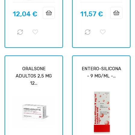
12,04 €
11,57 €
Цена
Цена
ORALSONE
ENTERO-SILICONA
ADULTOS 2,5 MG
- 9 MG/ML -...
12...