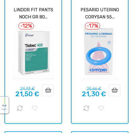
LINDOR FIT PANTS
PESARIO UTERINO
NOCH GR 80...
CORYSAN 55...
-12%
-17%
Базовая
Цена
Базовая
Цена
24,43 €
25,66 €
21,50 €
21,30 €
цена
цена
5.0
( На 5 )