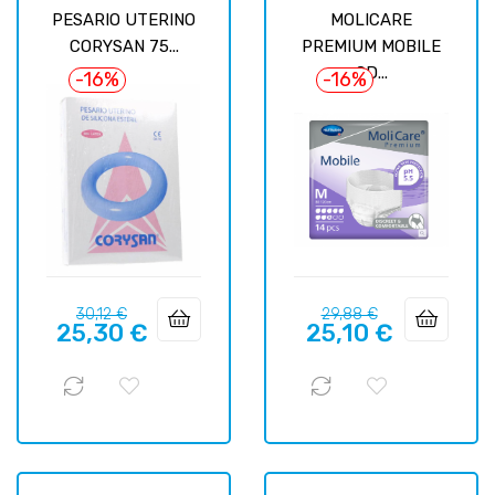
PESARIO UTERINO
MOLICARE
CORYSAN 75...
PREMIUM MOBILE
8D...
-16%
-16%
Базовая
Цена
Базовая
Цена
30,12 €
29,88 €
25,30 €
25,10 €
цена
цена