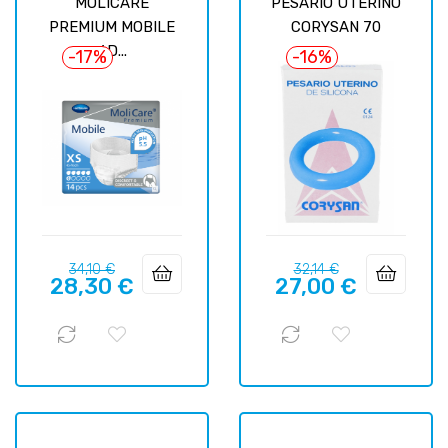
MOLICARE
PESARIO UTERINO
PREMIUM MOBILE
CORYSAN 70
6D...
-17%
-16%
Базовая
Цена
Базовая
Цена
34,10 €
32,14 €
28,30 €
27,00 €
цена
цена