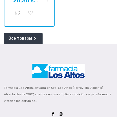
26,30 €
цена

Все товары
Farmacia Los Altos, situada en Urb. Los Altos (Torrevieja, Alicante).
Abierta desde 2007, cuenta con una amplia exposición de parafarmacia
y todos los servicios..