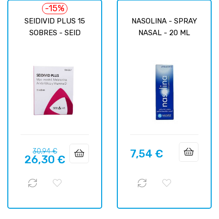
-15%
SEIDIVID PLUS 15
NASOLINA - SPRAY
SOBRES - SEID
NASAL - 20 ML
Базовая
Цена
30,94 €
7,54 €
Цена
26,30 €
цена