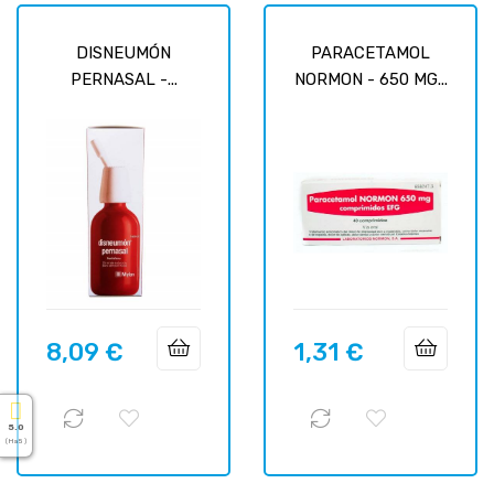
DISNEUMÓN
PARACETAMOL
PERNASAL -...
NORMON - 650 MG...
8,09 €
1,31 €
Цена
Цена
5.0
( На 5 )