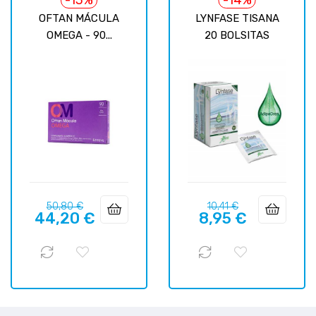
OFTAN MÁCULA
LYNFASE TISANA
OMEGA - 90...
20 BOLSITAS
Базовая
Цена
Базовая
Цена
50,80 €
10,41 €
44,20 €
8,95 €
цена
цена